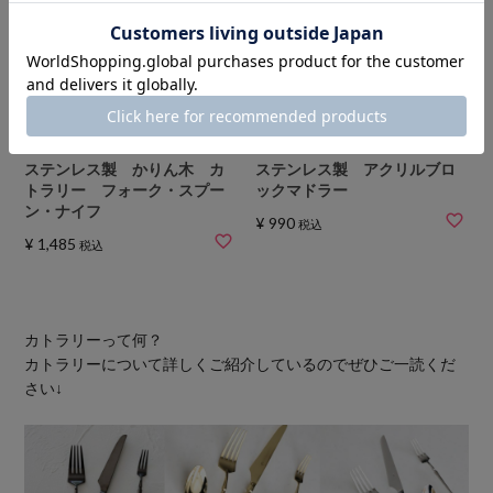
ステンレス製 かりん木 カ
ステンレス製 アクリルブロ
トラリー フォーク・スプー
ックマドラー
ン・ナイフ
¥
990
税込
¥
1,485
税込
カトラリーって何？
カトラリーについて詳しくご紹介しているのでぜひご一読くだ
さい↓