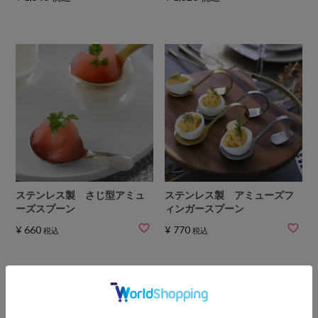
ステンレス製 さじ型アミュ
ステンレス製 アミューズフ
ーズスプーン
ィンガースプーン
¥
660
¥
770
税込
税込