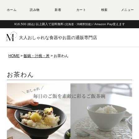
¥16,500
以上購入で送料無料
/ Amazon Pay使えます
(税込)
(北海道・沖縄県別途)
大人おしゃれな食器やお皿の通販専門店
HOME
飯碗・汁椀・丼
お茶わん
お茶わん