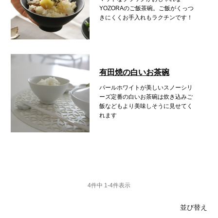
YOZORAのご飯茶碗。
ご飯がくっつ
きにくく
お手入れもラクチンです！
有田焼の白いお茶碗
パールホワイトが美しいスノーシリ
ーズ
定番の白いお茶碗は
炊き込みご
飯なども
より美味しそうに見せてく
れます
4
件中
1
-
4
件表示
並び替え