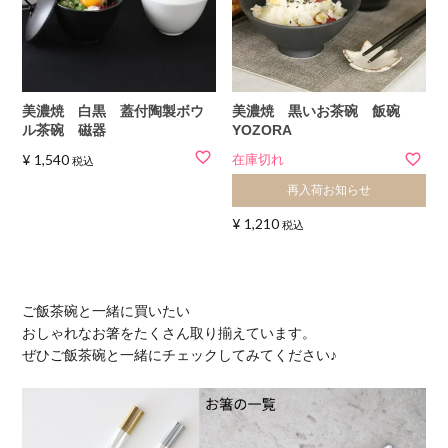
美濃焼 白黒 蓋付陶製ボウ
美濃焼 黒いお茶碗 飯碗
ル茶碗 磁器
YOZORA
¥
1,540
在庫切れ
税込
再入荷お知らせ
¥
1,210
税込
ご飯茶碗と一緒に買いたい
おしゃれなお箸をたくさん取り揃えています。
ぜひご飯茶碗と一緒にチェックしてみてください♪