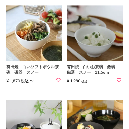
有田焼 白いソフトボウル茶
有田焼 白いお茶碗 飯碗
碗 磁器 スノー
磁器 スノー 11.5cm
¥
1,870
税込
〜
¥
1,980
税込