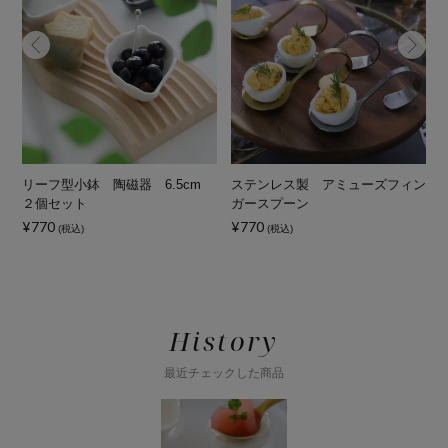
ー
リーフ型小鉢 陶磁器 6.5cm
ステンレス製 アミューズフィン
２個セット
ガースプーン
¥770
¥770
¥
(税込)
(税込)
History
最近チェックした商品