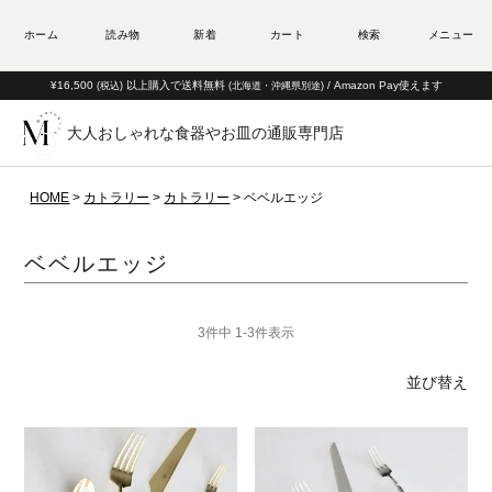
¥16,500
以上購入で送料無料
/ Amazon Pay使えます
(税込)
(北海道・沖縄県別途)
大人おしゃれな食器やお皿の通販専門店
HOME
カトラリー
カトラリー
ベベルエッジ
ベベルエッジ
3
件中
1
-
3
件表示
並び替え