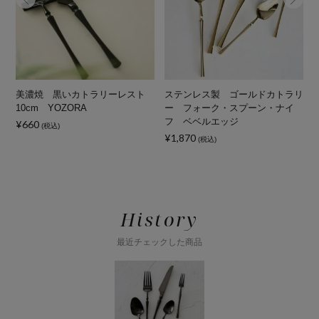
ー
美濃焼 黒いカトラリーレスト
ステンレス製 ゴールドカトラリ
ク
10cm YOZORA
ー フォーク・スプーン・ナイ
フ ベベルエッジ
¥660
(税込)
¥1,870
¥
(税込)
History
最近チェックした商品