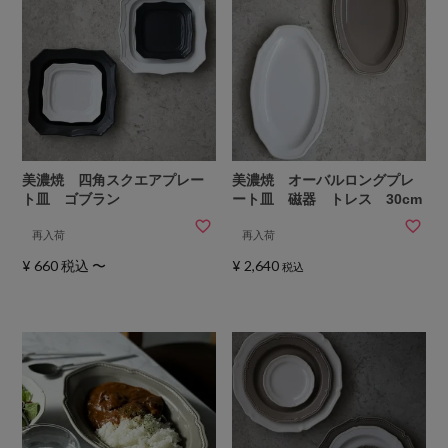
美濃焼 四角スクエアプレー
美濃焼 オーバルロングプレ
ト皿 ゴブラン
ート皿 磁器 トレス 30cm
再入荷
再入荷
¥
660
税込
〜
¥
2,640
税込