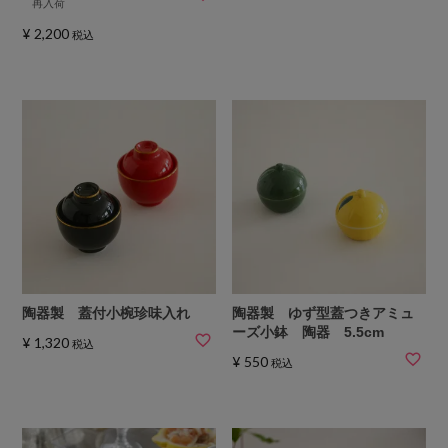
再入荷
¥
2,200
税込
陶器製 蓋付小椀珍味入れ
陶器製 ゆず型蓋つきアミュ
ーズ小鉢 陶器 5.5cm
¥
1,320
税込
¥
550
税込