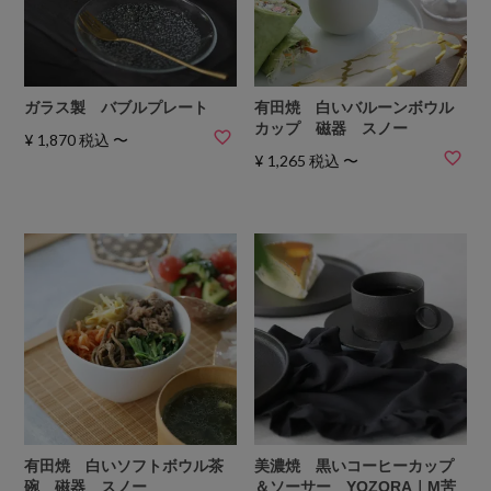
ガラス製 バブルプレート
有田焼 白いバルーンボウル
カップ 磁器 スノー
¥
1,870
税込
〜
¥
1,265
税込
〜
有田焼 白いソフトボウル茶
美濃焼 黒いコーヒーカップ
碗 磁器 スノー
＆ソーサー YOZORA｜M苦