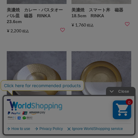
美濃焼 カレー・パスタオー
美濃焼 スマート丼 磁器
バル皿 磁器 RINKA
18.5cm RINKA
23.6cm
¥
1,760
税込
¥
2,200
税込
ガラス製 金白リムスープボ
ガラス製 金白ガラスプレー
ウル 21.5cm フィガーリ
ト皿 フィガーリ
¥
3,850
¥
3,850
税込
〜
税込