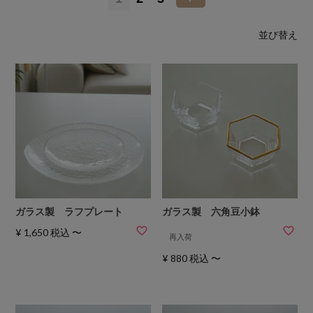
並び替え
ガラス製 ラフプレート
ガラス製 六角豆小鉢
¥
1,650
税込
〜
再入荷
¥
880
税込
〜