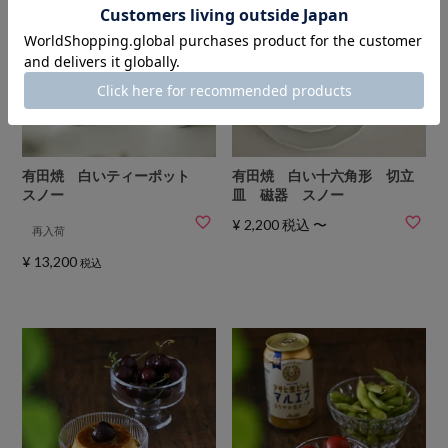
有田焼 白いティーポット
有田焼 白い十六角形 切立
スノー
皿 磁器 スノー
¥
2,200
税込
〜
再入荷
¥
13,200
税込