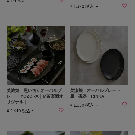
¥
440
税込
¥
1,320
税込
〜
美濃焼 黒い切立オーバルプ
美濃焼 オーバルプレート
レート YOZORA｜M苦楽園オ
皿 磁器 RINKA
リジナル｜
¥
1,650
税込
〜
¥
2,640
税込
〜