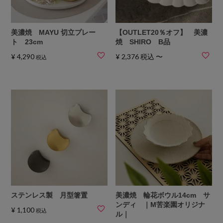
美濃焼 MAYU 切立プレー
【OUTLET20％オフ】 美濃
ト 23cm
焼 SHIRO B品
¥
4,290
¥
2,376
税込
〜
税込
ステンレス製 月型箸置
美濃焼 輪花ボウル14cm サ
ンディ ｜M苦楽園オリジナ
¥
1,100
税込
ル｜