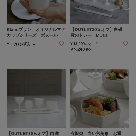
Blancブラン オリジナルマグ
【OUTLET30％オフ】白磁
カップシリーズ ボヌール
雲のトレー MUNI
¥
13,200
¥
2,200
税込
〜
のところ
¥
9,240
税込
【OUTLET30％オフ】白磁
有田焼 白い六角形 お重