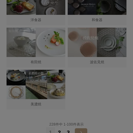
洋食器
和食器
有田焼
波佐見焼
美濃焼
228
件中
1
-
100
件表示
1
2
3