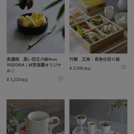
美濃焼 黒い切立小鉢9cm
竹製 正角・長角仕切り箱
YOZORA｜M苦楽園オリジナ
¥
3,300
税込
ル｜
¥
1,210
税込