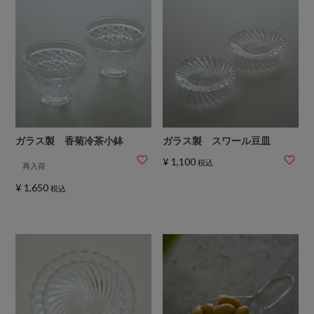
ガラス製 香菊冷茶小鉢
ガラス製 スワール豆皿
¥
1,100
税込
再入荷
¥
1,650
税込