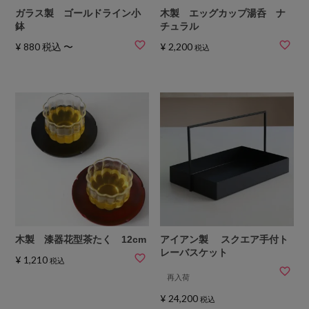
ガラス製 ゴールドライン小
木製 エッグカップ湯呑 ナ
鉢
チュラル
¥
880
税込
〜
¥
2,200
税込
木製 漆器花型茶たく 12cm
アイアン製 スクエア手付ト
レーバスケット
¥
1,210
税込
再入荷
¥
24,200
税込