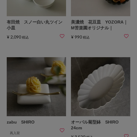
有田焼 スノー白い丸ツイン
美濃焼 花豆皿 YOZORA｜
小皿
M苦楽園オリジナル｜
¥
2,090
¥
990
税込
税込
zabu SHIRO
オーバル菊型鉢 SHIRO
24cm
再入荷
¥
3,520