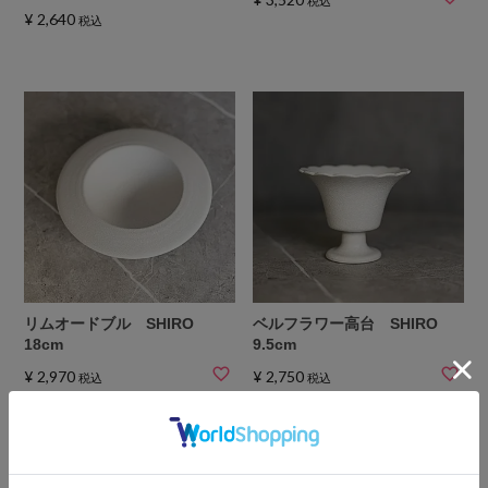
税込
¥
2,640
税込
リムオードブル SHIRO
ベルフラワー高台 SHIRO
18cm
9.5cm
¥
2,970
¥
2,750
税込
税込