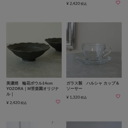
¥
2,420
税込
美濃焼 輪花ボウル14cm
ガラス製 ハルシャ カップ＆
YOZORA｜M苦楽園オリジナ
ソーサー
ル｜
¥
1,320
税込
¥
2,420
税込