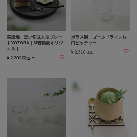
美濃焼 黒い切立丸型プレー
ガラス製 ゴールドライン片
トYOZORA｜M苦楽園オリジ
口ピッチャー
ナル｜
¥
2,310
税込
¥
2,200
税込
〜