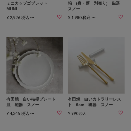
ミニカップゴブレット
箱 (身・蓋 別売り) 磁器
MUNI
スノー
¥
2,926
税込
〜
¥
1,980
税込
〜
有田焼 白い桔梗プレート
有田焼 白いカトラリーレス
皿 磁器 スノー
ト 9cm 磁器 スノー
¥
4,345
税込
〜
¥
990
税込