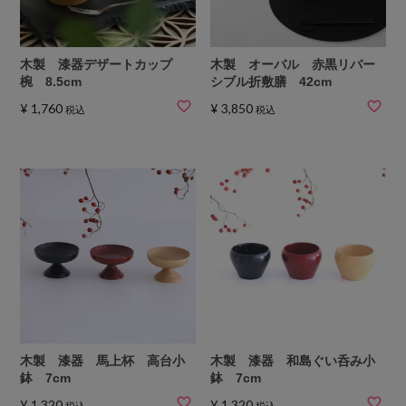
木製 漆器デザートカップ
木製 オーバル 赤黒リバー
椀 8.5cm
シブル折敷膳 42cm
¥
1,760
¥
3,850
税込
税込
木製 漆器 馬上杯 高台小
木製 漆器 和島ぐい呑み小
鉢 7cm
鉢 7cm
¥
1,320
¥
1,320