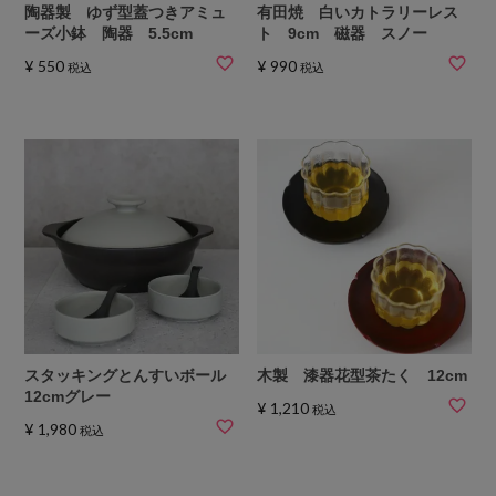
陶器製 ゆず型蓋つきアミュ
有田焼 白いカトラリーレス
ーズ小鉢 陶器 5.5cm
ト 9cm 磁器 スノー
¥
550
¥
990
税込
税込
スタッキングとんすいボール
木製 漆器花型茶たく 12cm
12cmグレー
¥
1,210
税込
¥
1,980
税込