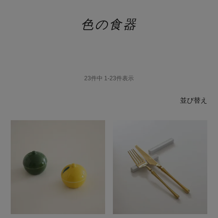
色の食器
23
件中
1
-
23
件表示
並び替え