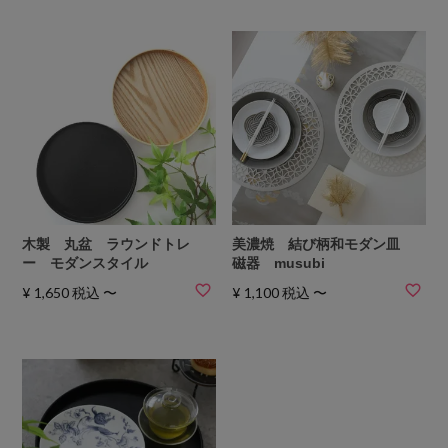
木製 丸盆 ラウンドトレ
美濃焼 結び柄和モダン皿
ー モダンスタイル
磁器 musubi
¥
1,650
税込
〜
¥
1,100
税込
〜