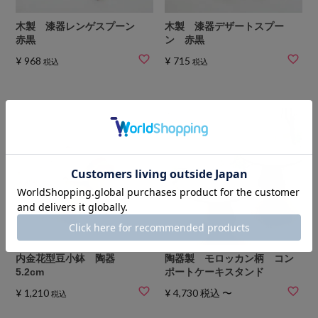
木製 漆器レンゲスプーン
木製 漆器デザートスプー
赤黒
ン 赤黒
¥
968
¥
715
税込
税込
内金花型豆小鉢 陶器
陶器製 モロッカン柄 コン
5.2cm
ポートケーキスタンド
¥
1,210
¥
4,730
税込
〜
税込