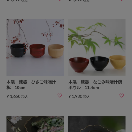
税込
税込
木製 漆器 ひさご味噌汁
木製 漆器 なごみ味噌汁椀
椀 10cm
ボウル 11.4cm
¥
1,650
¥
1,980
税込
税込