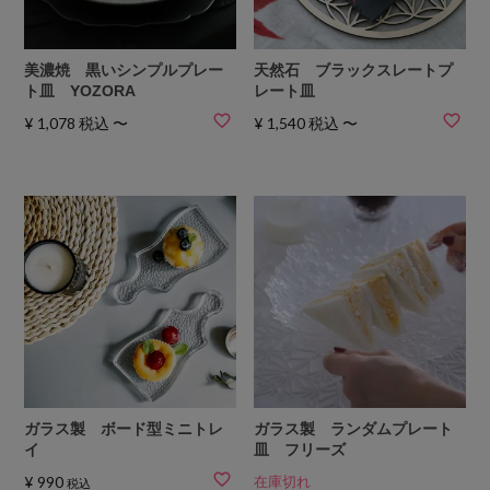
美濃焼 黒いシンプルプレー
天然石 ブラックスレートプ
ト皿 YOZORA
レート皿
¥
1,078
税込
〜
¥
1,540
税込
〜
ガラス製 ボード型ミニトレ
ガラス製 ランダムプレート
イ
皿 フリーズ
¥
990
在庫切れ
税込