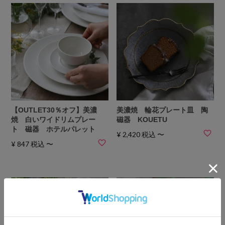
【OUTLET30％オフ】美濃
美濃焼 輪花プレート皿 陶
焼 白いワイドリムプレー
磁器 KOUETU
ト 磁器 ホテルパレット
¥
2,420
税込
〜
¥
847
税込
〜