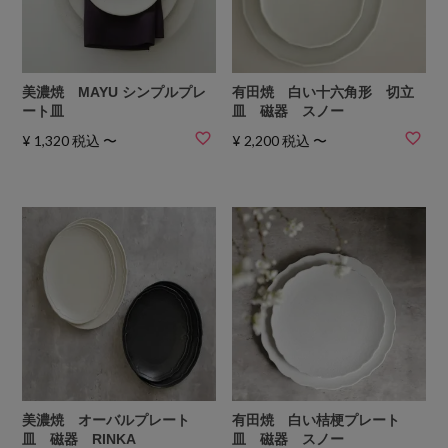
美濃焼 MAYU シンプルプレ
有田焼 白い十六角形 切立
ート皿
皿 磁器 スノー
¥
1,320
税込
〜
¥
2,200
税込
〜
美濃焼 オーバルプレート
有田焼 白い桔梗プレート
皿 磁器 RINKA
皿 磁器 スノー