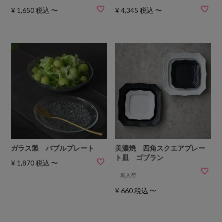
¥
1,650
税込
〜
¥
4,345
税込
〜
ガラス製 バブルプレート
美濃焼 四角スクエアプレー
ト皿 ゴブラン
¥
1,870
税込
〜
再入荷
¥
660
税込
〜