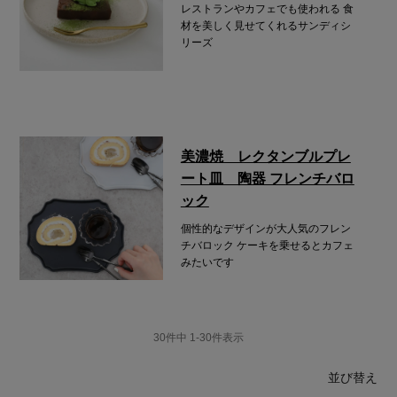
レストランやカフェでも使われる
食
材を美しく見せてくれるサンディシ
リーズ
美濃焼 レクタンブルプレ
ート皿 陶器 フレンチバロ
ック
個性的なデザインが大人気のフレン
チバロック
ケーキを乗せるとカフェ
みたいです
30
件中
1
-
30
件表示
並び替え