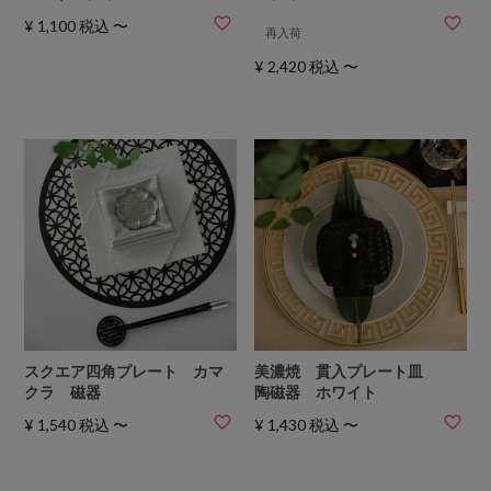
¥
1,100
税込
〜
再入荷
¥
2,420
税込
〜
スクエア四角プレート カマ
美濃焼 貫入プレート皿
クラ 磁器
陶磁器 ホワイト
¥
1,540
税込
〜
¥
1,430
税込
〜