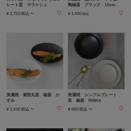
レート皿 マラケシュ
陶磁器 ブラック 15cm
¥
2,750
税込
〜
¥
1,430
税込
美濃焼 菊型丸皿 磁器 か
美濃焼 シンプルプレート
すみ
皿 磁器 RINKA
¥
1,100
税込
〜
¥
880
税込
〜