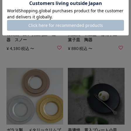
有田焼 白い切立丸皿 磁
美濃焼 和三盆 輪花小皿・
器 スノー
菓子皿 陶器
¥
4,180
税込
〜
¥
880
税込
〜
ガラス製 メタリックリムプ
美濃焼 貫入プレート小皿