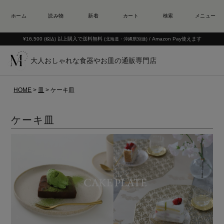
¥16,500
以上購入で送料無料
/ Amazon Pay使えます
(税込)
(北海道・沖縄県別途)
大人おしゃれな食器やお皿の通販専門店
HOME
皿
ケーキ皿
ケーキ皿