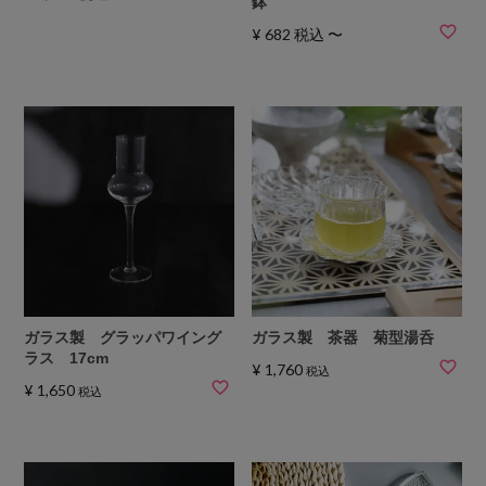
鉢
¥
682
税込
〜
ガラス製 グラッパワイング
ガラス製 茶器 菊型湯呑
ラス 17cm
¥
1,760
税込
¥
1,650
税込