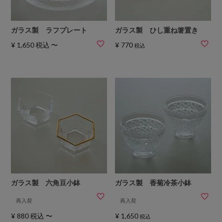
ガラス製 ラフプレート
ガラス製 ひし重ね箸置き
¥
1,650
税込
〜
¥
770
税込
ガラス製 六角豆小鉢
ガラス製 香菊冷茶小鉢
再入荷
再入荷
¥
880
税込
〜
¥
1,650
税込