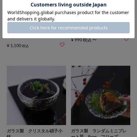
ガラス製 フロスト厚底アミ
ガラス製 木製ハンドルミル
ューズグラス 7ｃｍ ２個セ
クソースピッチャー
ット
¥
990
税込
〜
¥
1,100
税込
ガラス製 クリスタル硝子小
ガラス製 ランダムミニプレ
鉢
ート皿 9cm フリーズ