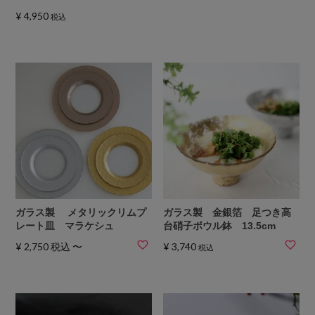
¥
4,950
税込
ガラス製 メタリックリムプ
ガラス製 金銀箔 足つき高
レート皿 マラケシュ
台硝子ボウル鉢 13.5cm
¥
2,750
税込
〜
¥
3,740
税込