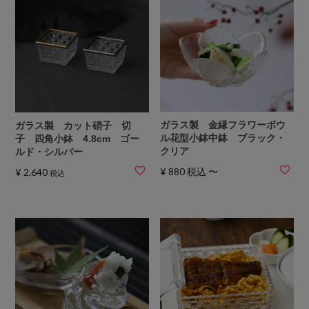
ガラス製 金縁フラワーボウ
ガラス製 カット硝子 切
ル花型小鉢中鉢 ブラック・
子 四角小鉢 4.8cm ゴー
クリア
ルド・シルバー
¥
880
税込
〜
¥
2,640
税込