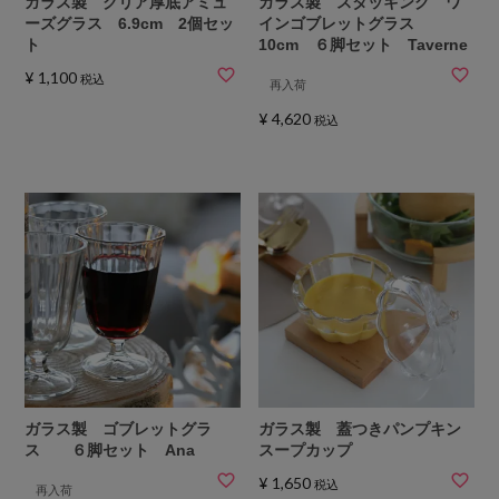
ガラス製 クリア厚底アミュ
ガラス製 スタッキング ワ
ーズグラス 6.9cm 2個セッ
インゴブレットグラス
ト
10cm ６脚セット Taverne
¥
1,100
税込
再入荷
¥
4,620
税込
ガラス製 ゴブレットグラ
ガラス製 蓋つきパンプキン
ス ６脚セット Ana
スープカップ
¥
1,650
税込
再入荷