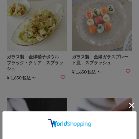
ガラス製 金縁硝子ボウル
ガラス製 金縁ガラスプレー
ブラック・クリア スプラッ
ト皿 スプラッシュ
シュ
¥
1,650
税込
〜
¥
1,650
税込
〜