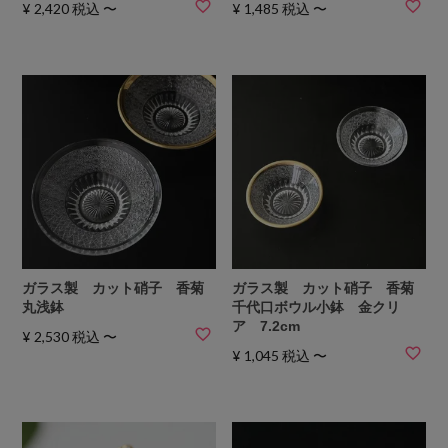
¥
2,420
税込
〜
¥
1,485
税込
〜
ガラス製 カット硝子 香菊
ガラス製 カット硝子 香菊
丸浅鉢
千代口ボウル小鉢 金クリ
ア 7.2cm
¥
2,530
税込
〜
¥
1,045
税込
〜