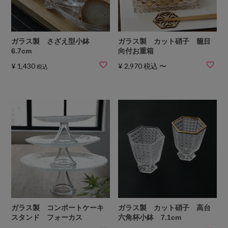
ガラス製 さざえ型小鉢
ガラス製 カット硝子 籠目
6.7cm
向付お重箱
¥
1,430
¥
2,970
税込
〜
税込
ガラス製 コンポートケーキ
ガラス製 カット硝子 高台
スタンド フォーカス
六角杯小鉢 7.1cm