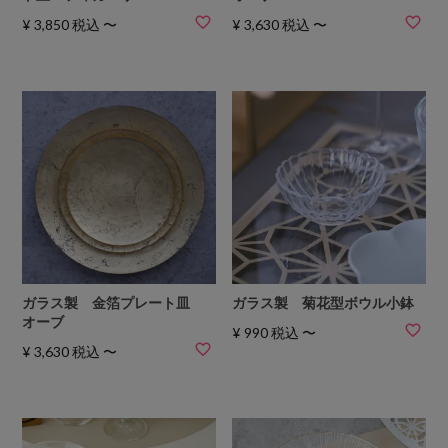
¥
3,850
税込
〜
¥
3,630
税込
〜
ガラス製 金箔プレート皿
ガラス製 菊花型ボウル小鉢
オーブ
¥
990
税込
〜
¥
3,630
税込
〜