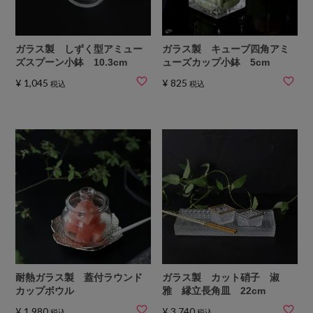
ガラス製 しずく型アミュー
ガラス製 キューブ四角アミ
ズスプーン小鉢 10.3cm
ューズカップ小鉢 5cm
¥
1,045
¥
825
税込
税込
耐熱ガラス製 蓋付ラウンド
ガラス製 カット硝子 淑
カップボウル
雅 縁立長角皿 22cm
¥
1,980
¥
3,740
税込
税込