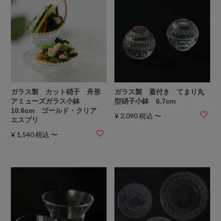
ガラス製 カット硝子 舟形
ガラス製 蓋付き てまり丸
アミューズガラス小鉢
型硝子小鉢 6.7cm
10.6cm ゴールド・クリア
¥
2,090
税込
〜
エスプリ
¥
1,540
税込
〜