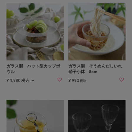
ガラス製 ハット型カップボ
ガラス製 そうめんだしいれ
ウル
硝子小鉢 8cm
¥
1,980
税込
〜
¥
990
税込