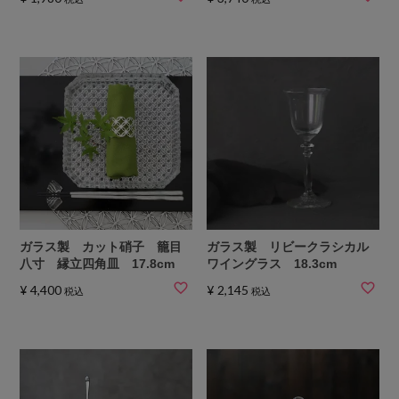
ガラス製 カット硝子 籠目
ガラス製 リビークラシカル
八寸 縁立四角皿 17.8cm
ワイングラス 18.3cm
¥
4,400
¥
2,145
税込
税込