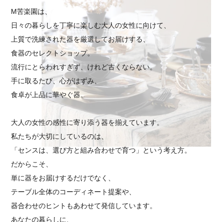
M苦楽園は、
日々の暮らしを丁寧に楽しむ大人の女性に向けて、
上質で洗練された器を厳選してお届けする、
食器のセレクトショップ。
流行にとらわれすぎず、けれど古くならない。
手に取るたび、心がはずみ、
食卓が上品に華やぐ器。
大人の女性の感性に寄り添う器を揃えています。
私たちが大切にしているのは、
「センスは、選び方と組み合わせで育つ」という考え方。
だからこそ、
単に器をお届けするだけでなく、
テーブル全体のコーディネート提案や、
器合わせのヒントもあわせて発信しています。
あなたの暮らしに、