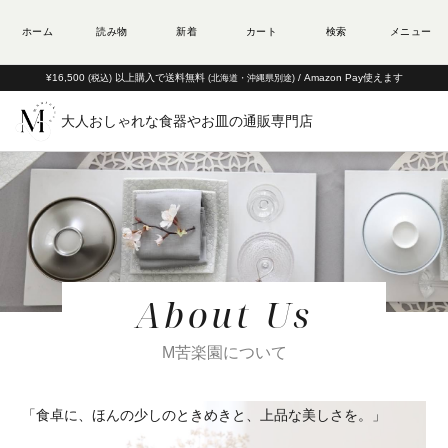
¥16,500
以上購入で送料無料
/ Amazon Pay使えます
(税込)
(北海道・沖縄県別途)
大人おしゃれな食器やお皿の通販専門店
About Us
M苦楽園について
「食卓に、ほんの少しのときめきと、上品な美しさを。」