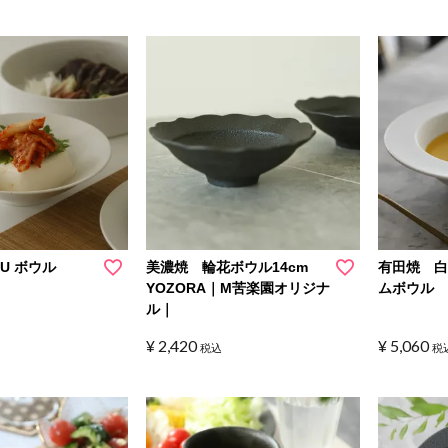
YU ボウル
美濃焼 輪花ボウル14cm
有田焼 
YOZORA｜M苦楽園オリジナ
ムボウル 
ル｜
¥
2,420
¥
5,060
税込
税