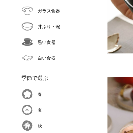
ガラス食器
丼ぶり・碗
黒い食器
白い食器
季節で選ぶ
春
夏
秋