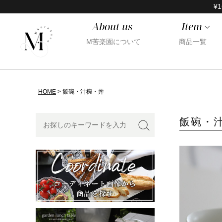
¥1
About us
Item
M苦楽園について
商品一覧
HOME
飯碗・汁椀・丼
飯碗・