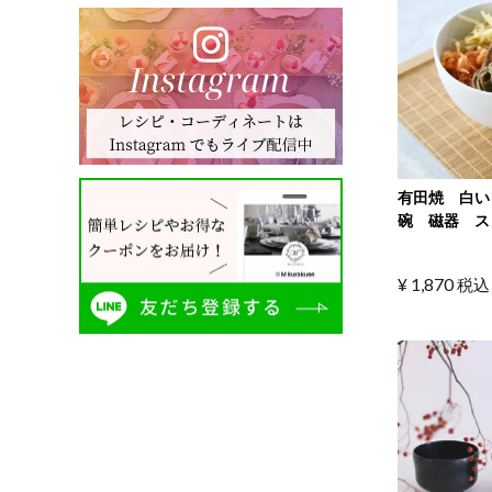
有田焼 白い
碗 磁器 ス
¥
1,870
税込