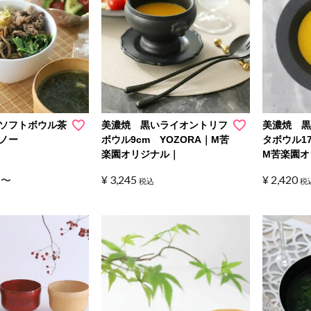
ソフトボウル茶
美濃焼 黒いライオントリフ
美濃焼 
ノー
ボウル9cm YOZORA｜M苦
タボウル17
楽園オリジナル｜
M苦楽園オ
¥
3,245
¥
2,420
〜
税込
税