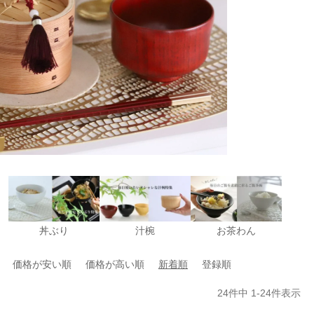
丼ぶり
汁椀
お茶わん
価格が安い順
価格が高い順
新着順
登録順
24
件中
1
-
24
件表示