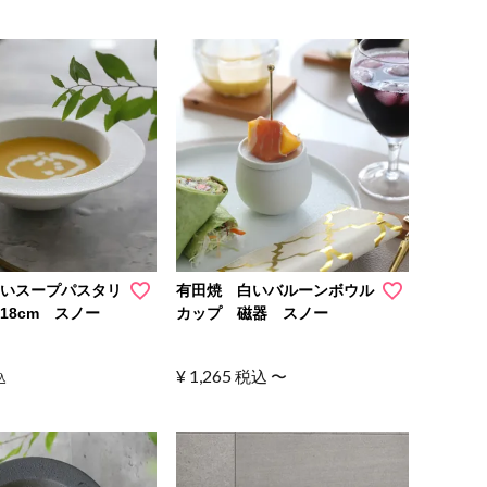
白いスープパスタリ
有田焼 白いバルーンボウル
18cm スノー
カップ 磁器 スノー
¥
1,265
税込
〜
込