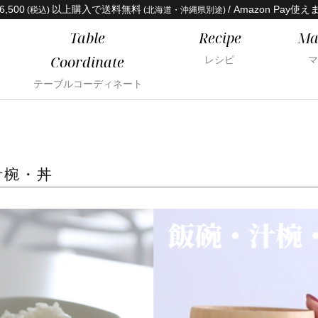
6,500
以上購入で送料無料
/ Amazon Pay使え
(税込)
(北海道・沖縄県別途)
Table
Recipe
Ma
Coordinate
レシピ
マ
テーブルコーディネート
汁椀・丼