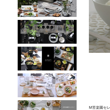
M苦楽園セ