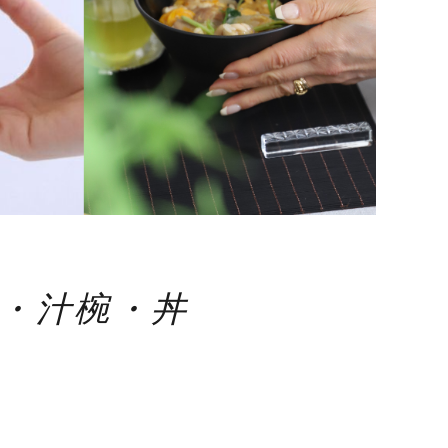
・汁椀・丼