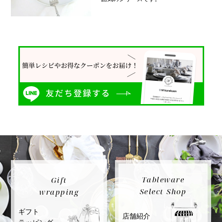
Tableware
Gift
Select Shop
wrapping
ギフト
店舗紹介