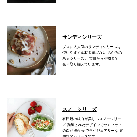
サンディシリーズ
プロに大人気のサンディシリーズは
使いやすく食材を選ばない
温かみの
あるシリーズ。
大皿から小物まで
色々取り揃えています。
スノーシリーズ
有田焼の純白が美しいスノーシリー
ズ
洗練されたデザインでセミマット
の白が
華やかでラグジュアリーな
雰
囲気のシリーズです。