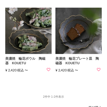
美濃焼 輪花ボウル 陶磁
美濃焼 輪花プレート皿 陶
器 KOUETU
磁器 KOUETU
¥
2,420
税込
〜
¥
2,420
税込
〜
2
件中
1
-
2
件表示