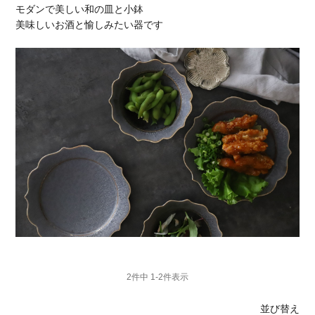
モダンで美しい和の皿と小鉢
美味しいお酒と愉しみたい器です
2
件中
1
-
2
件表示
並び替え