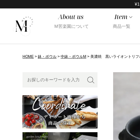
¥1
About us
Item
M苦楽園について
商品一覧
HOME
鉢・ボウル
中鉢・ボウルM
美濃焼 黒いライオントリフボ