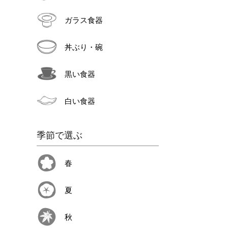
ガラス食器
丼ぶり・碗
黒い食器
白い食器
季節で選ぶ
春
夏
秋