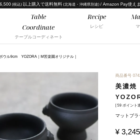
6,500
以上購入で送料無料
/ Amazon Pay使え
(税込)
(北海道・沖縄県別途)
Table
Recipe
Ma
Coordinate
レシピ
マ
テーブルコーディネート
ウル9cm YOZORA｜M苦楽園オリジナル｜
商品番号
074
美濃焼
YOZ
[
59
ポイント進
マットブラ
¥
3,245