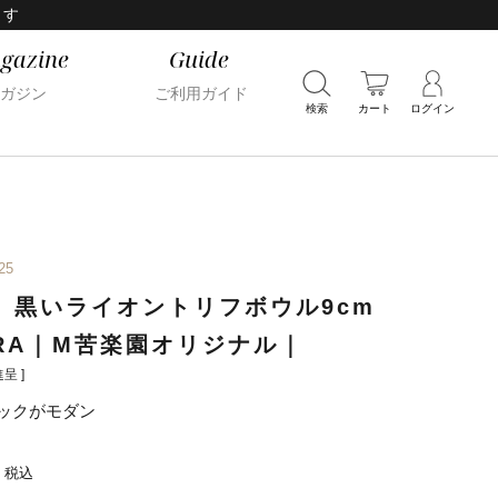
ます
gazine
Guide
ガジン
ご利用ガイド
検索
カート
ログイン
25
 黒いライオントリフボウル9cm
ORA｜M苦楽園オリジナル｜
呈 ]
ックがモダン
税込