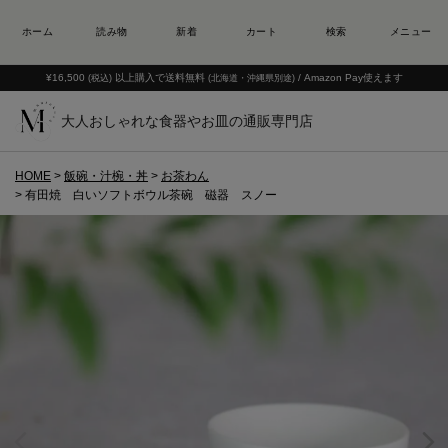
¥16,500
以上購入で送料無料
/ Amazon Pay使えます
(税込)
(北海道・沖縄県別途)
大人おしゃれな食器やお皿の通販専門店
HOME
飯碗・汁椀・丼
お茶わん
有田焼 白いソフトボウル茶碗 磁器 スノー