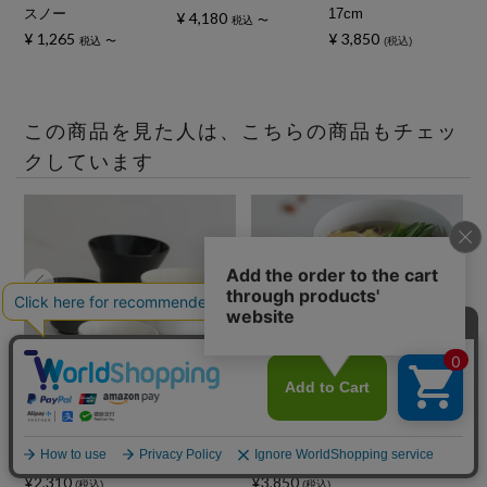
スノー
17cm
¥
4,180
税込
〜
¥
1,265
¥
3,850
税込
〜
税込
この商品を見た人は、こちらの商品もチェッ
クしています
美濃焼 白黒 レイズドボウル
有田焼 白い丼・ボウル 磁器
碗 磁器
スノー 17cm
¥2,310
¥3,850
¥
(税込)
(税込)