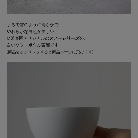
まるで雪のように清らかで
やわらかな白色が美しい、
M苦楽園オリジナルの
スノーシリーズ
の、
白いソフトボウル茶碗です
(商品名をクリックすると商品ページに飛びます)