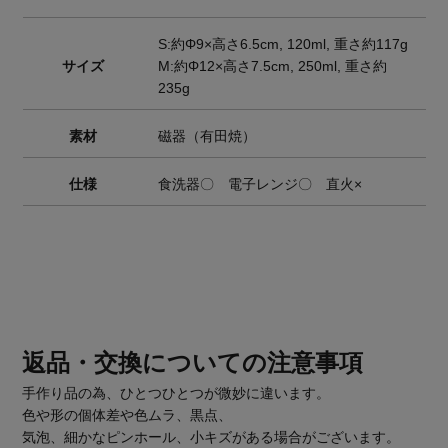
S:約Φ9×高さ6.5cm, 120ml, 重さ約117g
サイズ
M:約Φ12×高さ7.5cm, 250ml, 重さ約
235g
素材
磁器（有田焼）
仕様
食洗器〇 電子レンジ〇 直火×
返品・交換についての注意事項
手作り品の為、ひとつひとつが微妙に違います。
色や形の個体差や色ムラ、黒点、
気泡、細かなピンホール、小キズがある場合がございます。