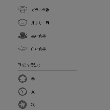
ガラス食器
丼ぶり・碗
黒い食器
白い食器
季節で選ぶ
春
夏
秋