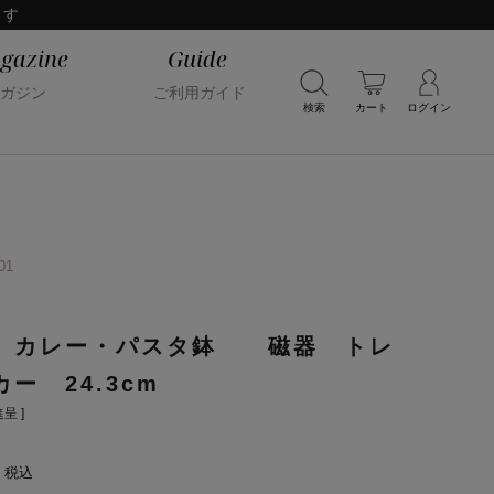
ます
gazine
Guide
ガジン
ご利用ガイド
検索
カート
ログイン
01
 カレー・パスタ鉢 磁器 トレ
ー 24.3cm
呈 ]
税込