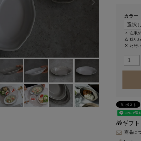
カラー
○
在庫が
△
残りわ
✕
ただい
🎁ギフ
商品に