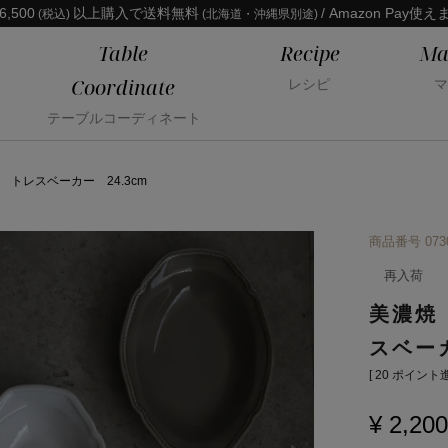
6,500
以上購入で送料無料
/ Amazon Pay使え
(税込)
(北海道・沖縄県別途)
Table
Recipe
Ma
Coordinate
レシピ
マ
テーブルコーディネート
レスベーカー 24.3cm
商品番号
073
再入荷
美濃焼
スベーカ
[
20
ポイント進
¥
2,200