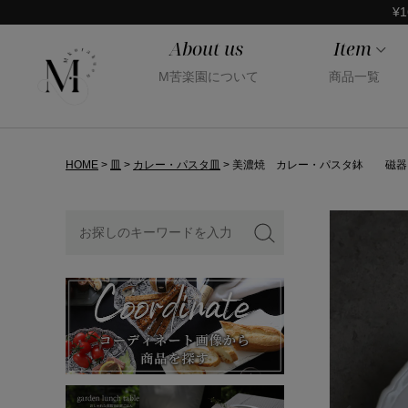
¥1
About us
Item
M苦楽園について
商品一覧
HOME
皿
カレー・パスタ皿
美濃焼 カレー・パスタ鉢 磁器 ト