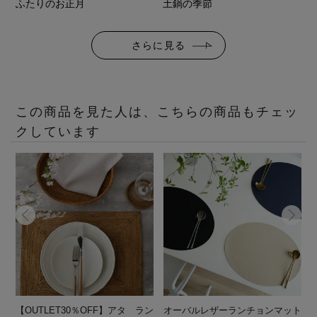
ふたりのお正月
土鍋の季節
さらに見る
この商品を見た人は、こちらの商品もチェッ
クしています
ョ
【OUTLET30％OFF】アタ ラン
オーバルレザーランチョンマット