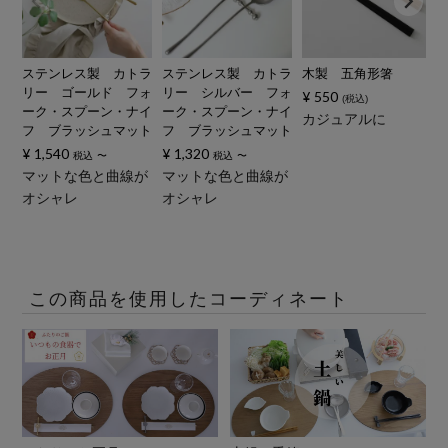
ステンレス製 カトラ
ステンレス製 カトラ
木製 五角形箸
リー ゴールド フォ
リー シルバー フォ
¥
550
税込
ーク・スプーン・ナイ
ーク・スプーン・ナイ
カジュアルに
フ ブラッシュマット
フ ブラッシュマット
¥
1,540
¥
1,320
税込
〜
税込
〜
マットな色と曲線が
マットな色と曲線が
オシャレ
オシャレ
この商品を使用したコーディネート