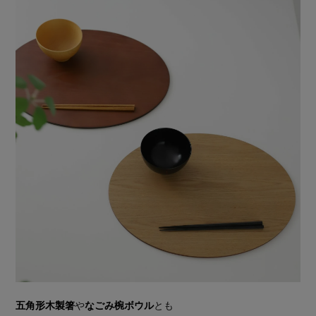
五角形木製箸
や
なごみ椀ボウル
とも