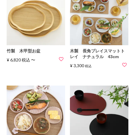
竹製 木甲型お盆
木製 長角プレイスマットト
レイ ナチュラル 43cm
¥
6,820
税込
〜
¥
3,300
税込