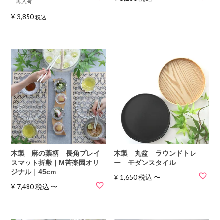
再入荷
¥
3,850
税込
木製 麻の葉柄 長角プレイ
木製 丸盆 ラウンドトレ
スマット折敷｜M苦楽園オリ
ー モダンスタイル
ジナル｜45cm
¥
1,650
税込
〜
¥
7,480
税込
〜