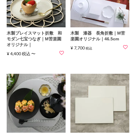
木製プレイスマット折敷 和
木製 漆器 長角折敷｜M苦
モダン七宝つなぎ｜M苦楽園
楽園オリジナル｜46.5cm
オリジナル｜
¥
7,700
税込
¥
4,400
税込
〜