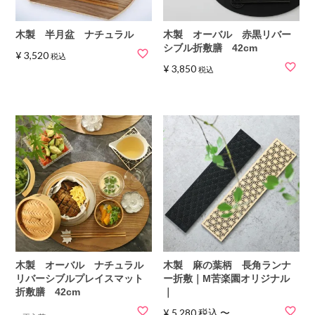
木製 半月盆 ナチュラル
木製 オーバル 赤黒リバー
シブル折敷膳 42cm
¥
3,520
税込
¥
3,850
税込
木製 オーバル ナチュラル
木製 麻の葉柄 長角ランナ
リバーシブルプレイスマット
ー折敷｜M苦楽園オリジナル
折敷膳 42cm
｜
¥
5,280
税込
〜