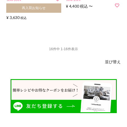
¥
4,400
税込
〜
再入荷お知らせ
¥
3,630
税込
16
件中
1
-
16
件表示
並び替え