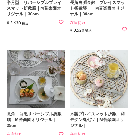
半月型 リバーシブルプレイ
長角白渕金銀 プレイスマッ
スマット折敷膳｜M苦楽園オ
ト折敷膳 ｜M苦楽園オリジ
リジナル｜36cm
ナル｜39cm
¥
3,630
在庫切れ
税込
¥
3,520
税込
長角 白黒リバーシブル折敷
木製プレイスマット折敷 和
膳｜M苦楽園オリジナル｜
モダン丸七宝｜M苦楽園オリ
39cm
ジナル｜
在庫切れ
在庫切れ