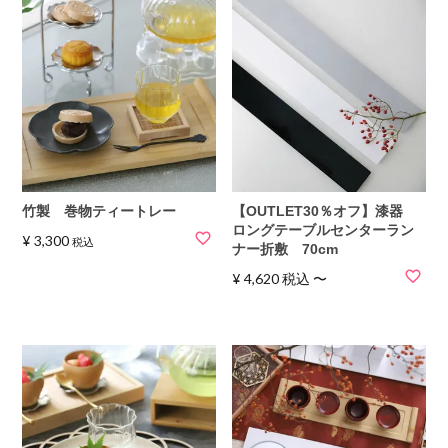
竹製 巻物ティートレー
【OUTLET30％オフ】漆器
ロングテーブルセンターラン
¥
3,300
税込
ナー折敷 70cm
¥
4,620
税込
〜