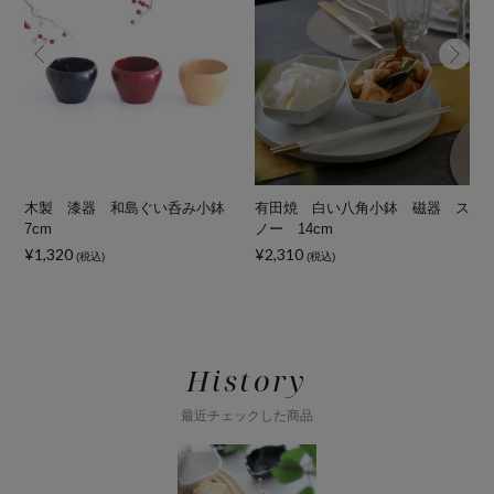
ズ
木製 漆器 和島ぐい呑み小鉢
有田焼 白い八角小鉢 磁器 ス
7cm
ノー 14cm
¥1,320
¥2,310
(税込)
(税込)
History
最近チェックした商品