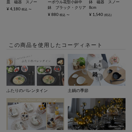
皿 磁器 スノー
ーボウル花型小鉢中
鉢 磁器 スノー
鉢 ブラック・クリア
8cm
¥
4,180
税込
〜
¥
880
¥
1,540
税込
〜
税込
この商品を使用したコーディネート
ふたりのバレンタイン
土鍋の季節