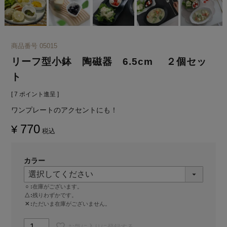
商品番号
05015
リーフ型小鉢 陶磁器 6.5cm ２個セッ
ト
[
7
ポイント進呈 ]
ワンプレートのアクセントにも！
770
¥
税込
カラー
○
在庫がございます。
△
残りわずかです。
✕
ただいま在庫がございません。
お気に入りに登録する