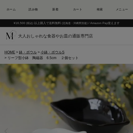
¥16,500
以上購入で送料無料
/ Amazon Pay使えます
(税込)
(北海道・沖縄県別途)
大人おしゃれな食器やお皿の通販専門店
HOME
鉢・ボウル
小鉢・ボウルS
リーフ型小鉢 陶磁器 6.5cm ２個セット