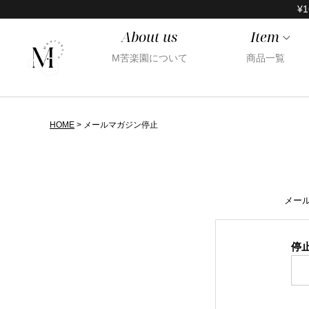
¥1
About us
Item
M苦楽園について
商品一覧
HOME
メールマガジン停止
メー
停