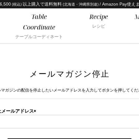
6,500
以上購入で送料無料
/ Amazon Pay使え
(税込)
(北海道・沖縄県別途)
Table
Recipe
M
Coordinate
レシピ
テーブルコーディネート
メールマガジン停止
ルマガジンの配信を停止したいメールアドレスを入力してボタンを押してくだ
止メールアドレス
(必
須)