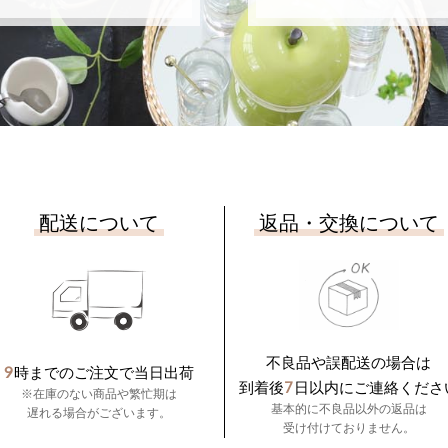
配送について
返品・交換について
不良品や誤配送の場合は
9
時までのご注文で当日出荷
7
到着後
日以内にご連絡くださ
※在庫のない商品や繁忙期は
基本的に不良品以外の返品は
遅れる場合がございます。
受け付けておりません。