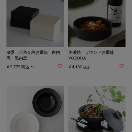
漆器 正角２段お重箱 白内
美濃焼 ラウンドお重鉢
黒・黒内黒
YOZORA
¥
5,775
税込
〜
¥
4,180
税込