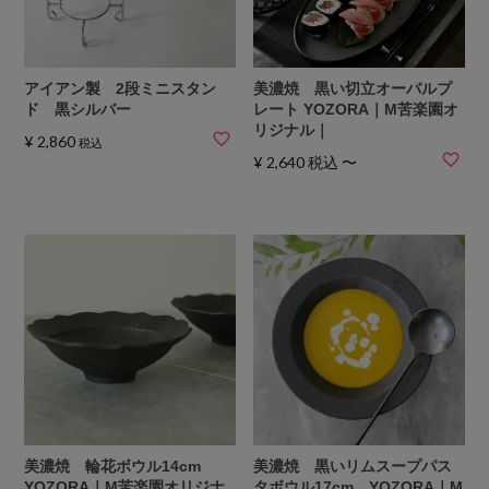
アイアン製 2段ミニスタン
美濃焼 黒い切立オーバルプ
ド 黒シルバー
レート YOZORA｜M苦楽園オ
リジナル｜
¥
2,860
税込
¥
2,640
税込
〜
美濃焼 輪花ボウル14cm
美濃焼 黒いリムスープパス
YOZORA｜M苦楽園オリジナ
タボウル17cm YOZORA｜M