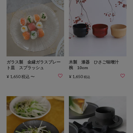
ガラス製 金縁ガラスプレー
木製 漆器 ひさご味噌汁
ト皿 スプラッシュ
椀 10cm
¥
1,650
税込
〜
¥
1,650
税込