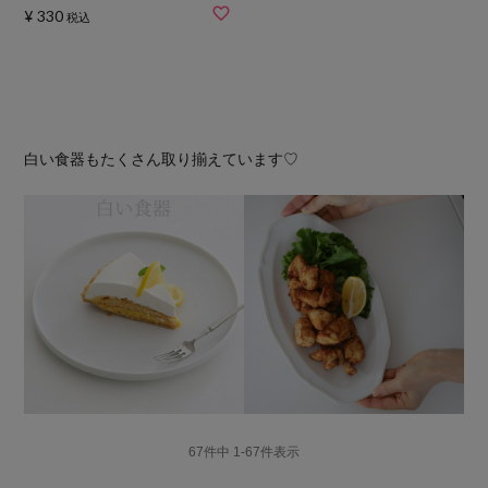
¥
330
税込
白い食器もたくさん取り揃えています♡
67
件中
1
-
67
件表示