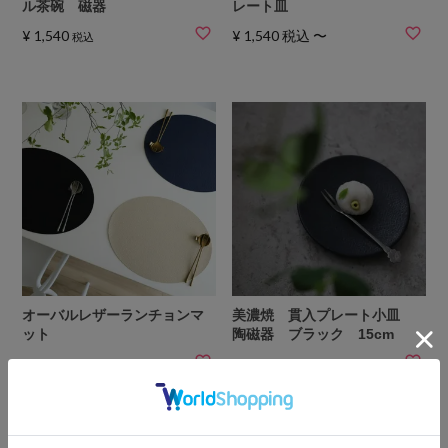
ル茶碗 磁器
レート皿
¥
1,540
¥
1,540
税込
〜
税込
オーバルレザーランチョンマ
美濃焼 貫入プレート小皿
ット
陶磁器 ブラック 15cm
¥
1,430
¥
1,430
税込
税込