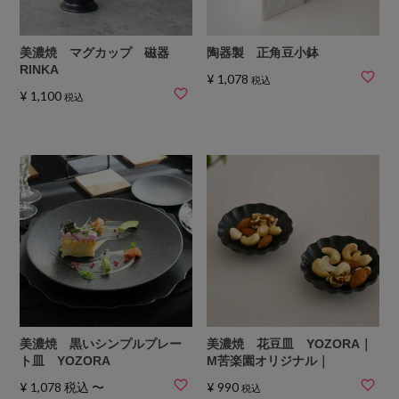
美濃焼 マグカップ 磁器
陶器製 正角豆小鉢
RINKA
¥
1,078
税込
¥
1,100
税込
美濃焼 黒いシンプルプレー
美濃焼 花豆皿 YOZORA｜
ト皿 YOZORA
M苦楽園オリジナル｜
¥
1,078
税込
〜
¥
990
税込