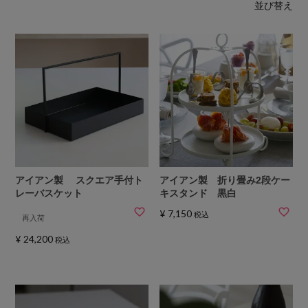
並び替え
アイアン製 スクエア手付ト
アイアン製 折り畳み2段ケー
レーバスケット
キスタンド 黒白
¥
7,150
税込
再入荷
¥
24,200
税込