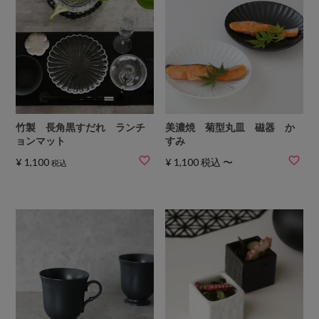
竹製 長角黒すだれ ランチ
美濃焼 菊型丸皿 磁器 か
ョンマット
すみ
¥
1,100
¥
1,100
税込
〜
税込