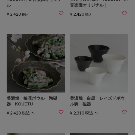
ル｜
苦楽園オリジナル｜
¥
2,420
¥
2,420
税込
税込
美濃焼 輪花ボウル 陶磁
美濃焼 白黒 レイズドボウ
器 KOUETU
ル碗 磁器
¥
2,420
税込
〜
¥
2,310
税込
〜