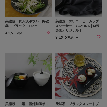
美濃焼 貫入浅ボウル 陶磁
美濃焼 黒いコーヒーカップ
器 ブラック 14cm
＆ソーサー YOZORA｜M苦
楽園オリジナル｜
¥
1,650
税込
¥
1,540
税込
〜
美濃焼 白黒 蓋付陶製ボウ
天然石 ブラックスレートプ