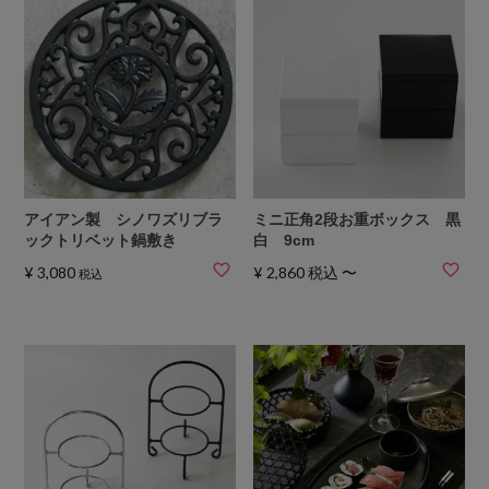
アイアン製 シノワズリブラ
ミニ正角2段お重ボックス 黒
ックトリベット鍋敷き
白 9cm
¥
3,080
¥
2,860
税込
〜
税込