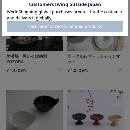
美濃焼 黒いそば徳利
サークルレザーランチョンマ
YOZORA
ット
¥
1,430
¥
1,320
税込
税込