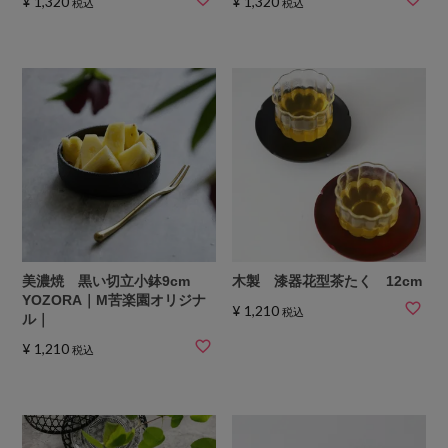
¥
1,320
¥
1,320
税込
税込
美濃焼 黒い切立小鉢9cm
木製 漆器花型茶たく 12cm
YOZORA｜M苦楽園オリジナ
¥
1,210
税込
ル｜
¥
1,210
税込