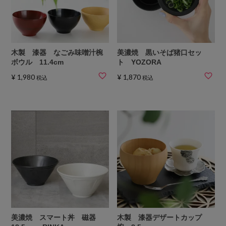
木製 漆器 なごみ味噌汁椀
美濃焼 黒いそば猪口セッ
ボウル 11.4cm
ト YOZORA
¥
1,980
¥
1,870
税込
税込
美濃焼 スマート丼 磁器
木製 漆器デザートカップ