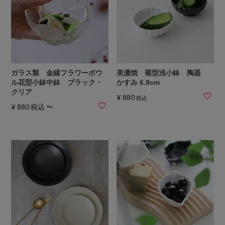
ガラス製 金縁フラワーボウ
美濃焼 菊型浅小鉢 陶器
ル花型小鉢中鉢 ブラック・
かすみ 6.9cm
クリア
¥
880
税込
¥
880
税込
〜