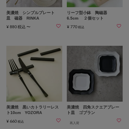
美濃焼 シンプルプレート
リーフ型小鉢 陶磁器
皿 磁器 RINKA
6.5cm ２個セット
¥
880
税込
〜
¥
770
税込
美濃焼 黒いカトラリーレス
美濃焼 四角スクエアプレー
ト10cm YOZORA
ト皿 ゴブラン
¥
660
税込
再入荷