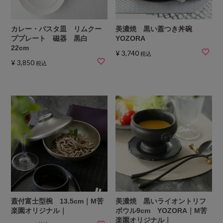
カレー・パスタ皿 リムクー
美濃焼 黒い蓋つき丼碗
ププレート 磁器 黒白
YOZORA
22cm
¥
3,740
税込
¥
3,850
税込
蓋付富士型椀 13.5cm｜M苦
美濃焼 黒いライオントリフ
楽園オリジナル｜
ボウル9cm YOZORA｜M苦
楽園オリジナル｜