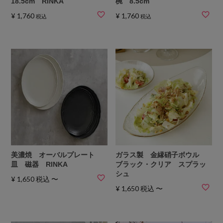
18.5cm RINKA
椀 8.5cm
¥
1,760
¥
1,760
税込
税込
美濃焼 オーバルプレート
ガラス製 金縁硝子ボウル
皿 磁器 RINKA
ブラック・クリア スプラッ
シュ
¥
1,650
税込
〜
¥
1,650
税込
〜