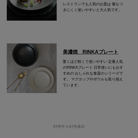
レストランでも人気のお皿は
傷もつ
きにくく使いやすいと大人気です。
美濃焼 RINKAプレート
驚くほど軽くて使いやすい
定番人気
のRINKAプレート
日常使いにもおす
すめの
おしゃれな食器のシリーズで
す。
マグカップやボウルも取り揃え
ています。
67
件中
1
-
67
件表示