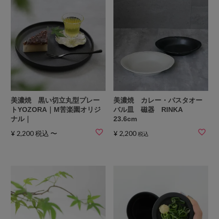
美濃焼 黒い切立丸型プレー
美濃焼 カレー・パスタオー
トYOZORA｜M苦楽園オリジ
バル皿 磁器 RINKA
ナル｜
23.6cm
¥
2,200
税込
〜
¥
2,200
税込