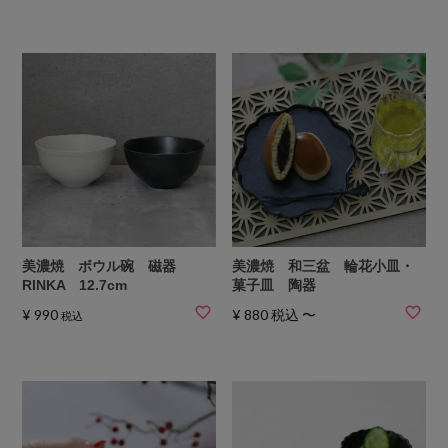
美濃焼 ボウル碗 磁器
美濃焼 和三盆 輪花小皿・
RINKA 12.7cm
菓子皿 陶器
¥
990
¥
880
税込
〜
税込