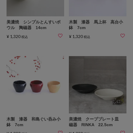
美濃焼 シンプルとんすいボ
木製 漆器 馬上杯 高台小
ウル 陶磁器 14cm
鉢 7cm
¥
1,320
¥
1,320
税込
税込
木製 漆器 和島ぐい呑み小
美濃焼 クーププレート皿
鉢 7cm
磁器 RINKA 22.5cm