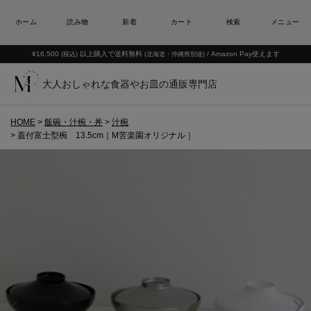
¥16,500
以上購入で送料無料
/ Amazon Pay使えます
(税込)
(北海道・沖縄県別途)
大人おしゃれな食器やお皿の通販専門店
HOME
飯碗・汁椀・丼
汁椀
蓋付富士型椀 13.5cm｜M苦楽園オリジナル｜