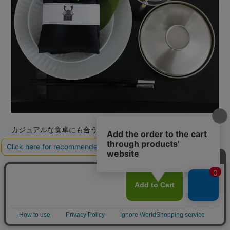
カジュアルな食卓にも合う
M苦楽園オリジナルのシルバー
サイズ
直径135mm×高さ79mm, 約170g
素材
耐熱ABS樹脂、ウレタン