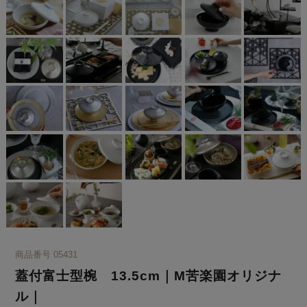
商品番号
05431
蓋付富士型椀 13.5cm｜M苦楽園オリジナ
ル｜