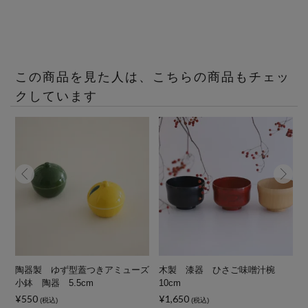
この商品を見た人は、こちらの商品もチェッ
クしています
鉢
陶器製 ゆず型蓋つきアミューズ
木製 漆器 ひさご味噌汁椀
小鉢 陶器 5.5cm
10cm
¥550
¥1,650
(税込)
(税込)