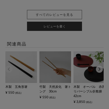
すべてのレビューを見る
レビューを書く
関連商品
木製 五角形箸
竹製 天然炭化 箸ト
木製 オーバル 赤黒
ング 30cm
リバーシブル折敷膳
¥
550
税込
42cm
¥
550
税込
¥
3,850
税込