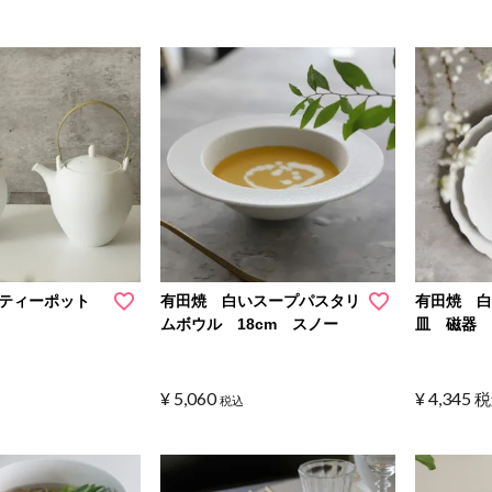
いティーポット
有田焼 白いスープパスタリ
有田焼 
ムボウル 18cm スノー
皿 磁器
¥
5,060
¥
4,345
税
税込