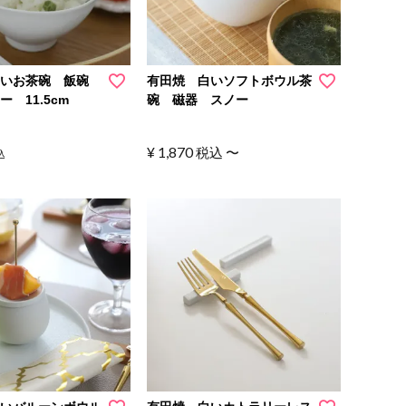
白いお茶碗 飯碗
有田焼 白いソフトボウル茶
 11.5cm
碗 磁器 スノー
¥
1,870
税込
〜
込