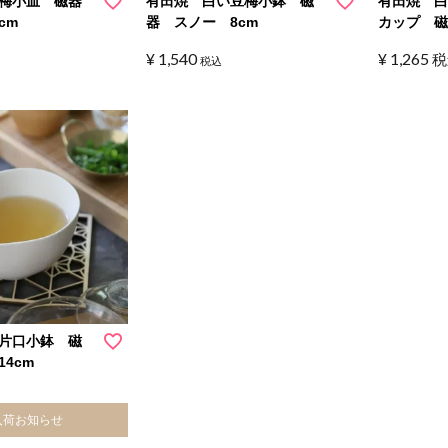
い梅小皿 磁器
有田焼 白い豆梅小鉢 磁
有田焼 
cm
器 スノー 8cm
カップ 
¥
1,540
¥
1,265
税
税込
片口小鉢 磁
4cm
入荷お知らせ