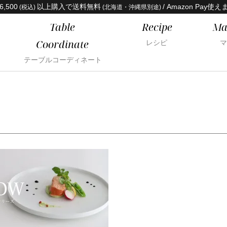
6,500
以上購入で送料無料
/ Amazon Pay使え
(税込)
(北海道・沖縄県別途)
Table
Recipe
Ma
Coordinate
レシピ
マ
テーブルコーディネート