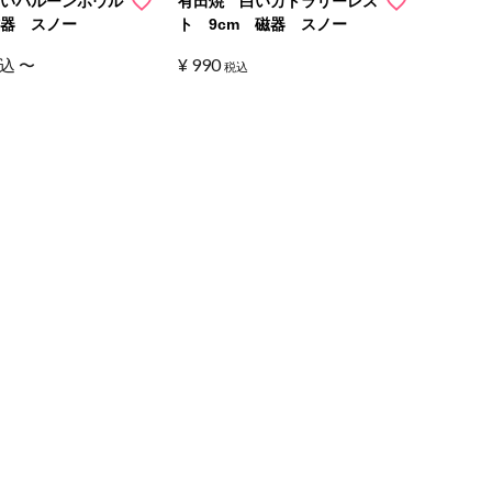
白いバルーンボウル
有田焼 白いカトラリーレス
磁器 スノー
ト 9cm 磁器 スノー
¥
990
込
〜
税込