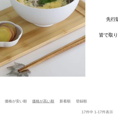
先行
皆で取り
価格が安い順
価格が高い順
新着順
登録順
17
件中
1
-
17
件表示