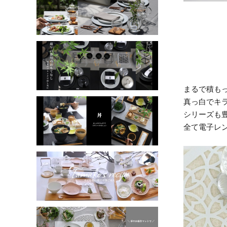
まるで積も
真っ白でキラ
シリーズも
全て電子レ