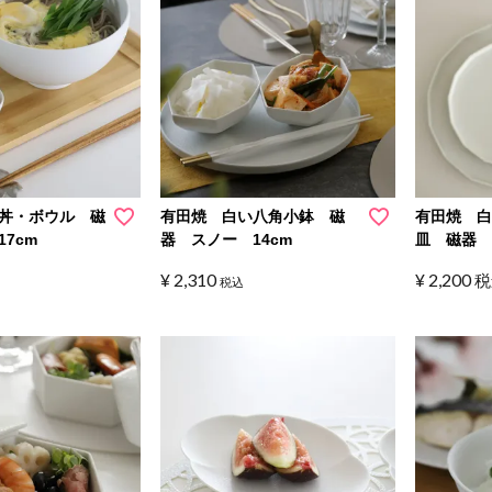
丼・ボウル 磁
有田焼 白い八角小鉢 磁
有田焼 
7cm
器 スノー 14cm
皿 磁器
¥
2,310
¥
2,200
税
税込