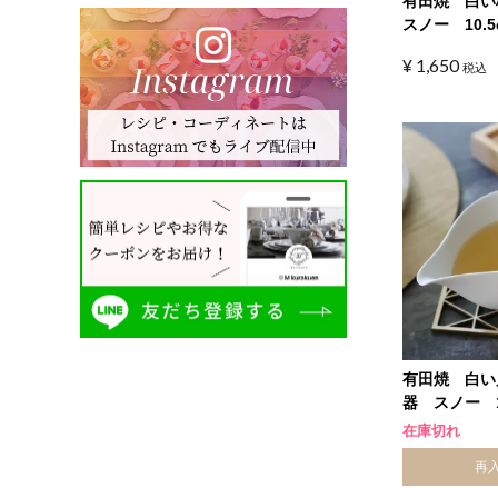
有田焼 白
スノー 10.5
¥
1,650
税込
有田焼 白い
器 スノー 1
在庫切れ
再