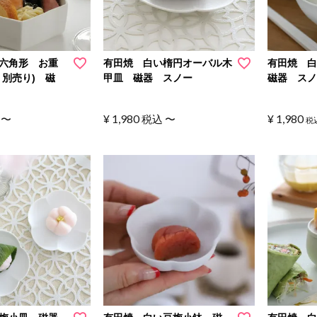
六角形 お重
有田焼 白い楕円オーバル木
有田焼 
 別売り) 磁
甲皿 磁器 スノー
磁器 スノー
¥
1,980
¥
1,980
〜
税込
〜
税