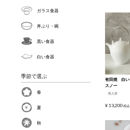
ガラス食器
丼ぶり・碗
黒い食器
白い食器
季節で選ぶ
有田焼 白
スノー
春
再入荷
¥
13,200
税込
夏
秋