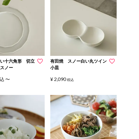
白い十六角形 切立
有田焼 スノー白い丸ツイン
 スノー
小皿
¥
2,090
込
〜
税込