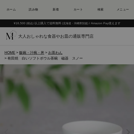
¥16,500
以上購入で送料無料
/ Amazon Pay使えます
(税込)
(北海道・沖縄県別途)
大人おしゃれな食器やお皿の通販専門店
HOME
飯碗・汁椀・丼
お茶わん
有田焼 白いソフトボウル茶碗 磁器 スノー