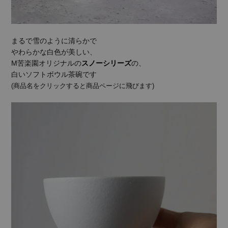
まるで雪のように清らかで
やわらかな白色が美しい、
M苦楽園オリジナルの
スノーシリーズ
の、
白いソフトボウル茶碗です
(商品名をクリックすると商品ページに飛びます)