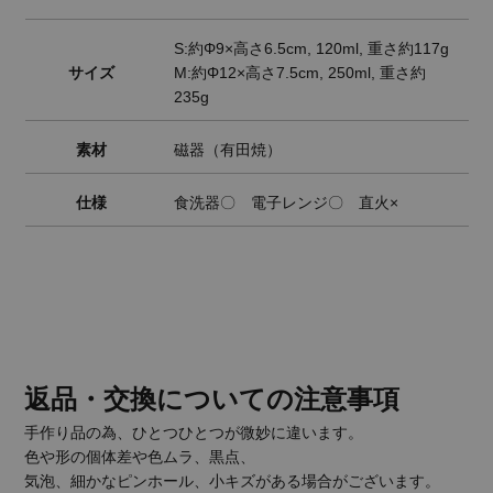
S:約Φ9×高さ6.5cm, 120ml, 重さ約117g
サイズ
M:約Φ12×高さ7.5cm, 250ml, 重さ約
235g
素材
磁器（有田焼）
仕様
食洗器〇 電子レンジ〇 直火×
返品・交換についての注意事項
手作り品の為、ひとつひとつが微妙に違います。
色や形の個体差や色ムラ、黒点、
気泡、細かなピンホール、小キズがある場合がございます。