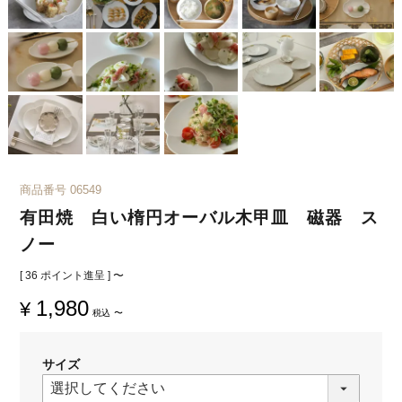
商品番号
06549
有田焼 白い楕円オーバル木甲皿 磁器 ス
ノー
[
36
ポイント進呈 ]
〜
1,980
¥
税込
〜
サイズ