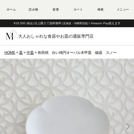
¥16,500
以上購入で送料無料
/ Amazon Pay使えます
(税込)
(北海道・沖縄県別途)
大人おしゃれな食器やお皿の通販専門店
HOME
皿
中皿
有田焼 白い楕円オーバル木甲皿 磁器 スノー