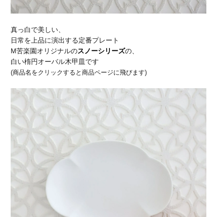
真っ白で美しい、
日常を上品に演出する定番プレート
M苦楽園オリジナルの
スノーシリーズ
の、
白い楕円オーバル木甲皿です
(商品名をクリックすると商品ページに飛びます)