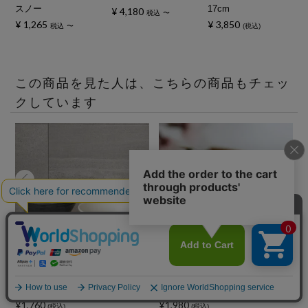
スノー
17cm
¥
4,180
税込
〜
¥
1,265
¥
3,850
税込
〜
税込
この商品を見た人は、こちらの商品もチェッ
クしています
美濃焼 スマート丼 磁器
有田焼 白いお茶碗 飯碗 磁
18.5cm RINKA
器 スノー 11.5cm
¥1,760
¥1,980
¥
(税込)
(税込)