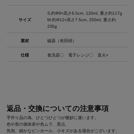
S:約Φ9×高さ6.5cm, 120ml, 重さ約117g
サイズ
M:約Φ12×高さ7.5cm, 250ml, 重さ約
235g
素材
磁器（有田焼）
仕様
食洗器〇 電子レンジ〇 直火×
返品・交換についての注意事項
手作り品の為、ひとつひとつが微妙に違います。
色や形の個体差や色ムラ、黒点、
気泡、細かなピンホール、小キズがある場合がございます。