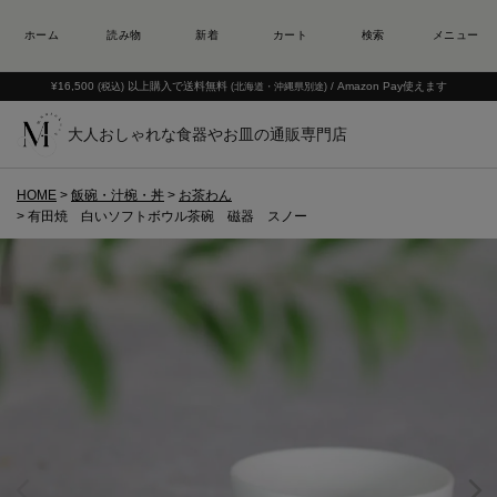
¥16,500
以上購入で送料無料
/ Amazon Pay使えます
(税込)
(北海道・沖縄県別途)
大人おしゃれな食器やお皿の通販専門店
HOME
飯碗・汁椀・丼
お茶わん
有田焼 白いソフトボウル茶碗 磁器 スノー