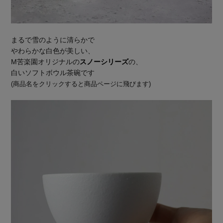
まるで雪のように清らかで
やわらかな白色が美しい、
M苦楽園オリジナルの
スノーシリーズ
の、
白いソフトボウル茶碗です
(商品名をクリックすると商品ページに飛びます)