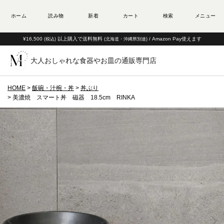
¥16,500
以上購入で送料無料
/ Amazon Pay使えます
(税込)
(北海道・沖縄県別途)
大人おしゃれな食器やお皿の通販専門店
HOME
飯碗・汁椀・丼
丼ぶり
美濃焼 スマート丼 磁器 18.5cm RINKA