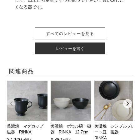
した。出来たら定番でずっと扱って下さい！買い足した
くなる器です。
すべてのレビューを見る
レビューを書く
関連商品
美濃焼 マグカップ
美濃焼 ボウル碗 磁
美濃焼 シンプルプレ
磁器 RINKA
器 RINKA 12.7cm
ート皿 磁器
RINKA
¥
1,100
¥
990
税込
税込