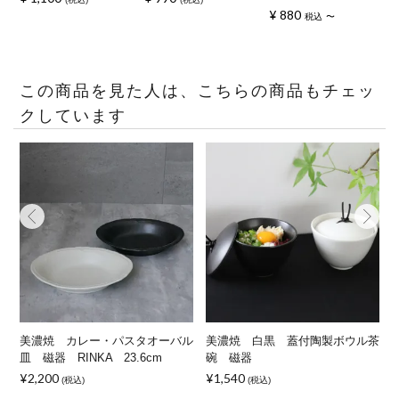
¥
880
税込
〜
この商品を見た人は、こちらの商品もチェッ
クしています
器
美濃焼 カレー・パスタオーバル
美濃焼 白黒 蓋付陶製ボウル茶
皿 磁器 RINKA 23.6cm
碗 磁器
¥2,200
¥1,540
¥
(税込)
(税込)