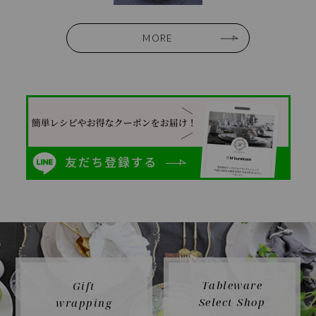
MORE
Tableware
Gift
Select Shop
wrapping