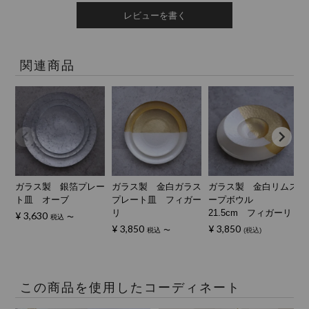
レビューを書く
関連商品
ガラス製 銀箔プレー
ガラス製 金白ガラス
ガラス製 金白リムス
ト皿 オーブ
プレート皿 フィガー
ープボウル
リ
21.5cm フィガーリ
¥
3,630
税込
〜
¥
3,850
¥
3,850
税込
〜
税込
この商品を使用したコーディネート