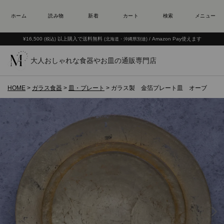
¥16,500
以上購入で送料無料
/ Amazon Pay使えます
(税込)
(北海道・沖縄県別途)
大人おしゃれな食器やお皿の通販専門店
HOME
ガラス食器
皿・プレート
ガラス製 金箔プレート皿 オーブ