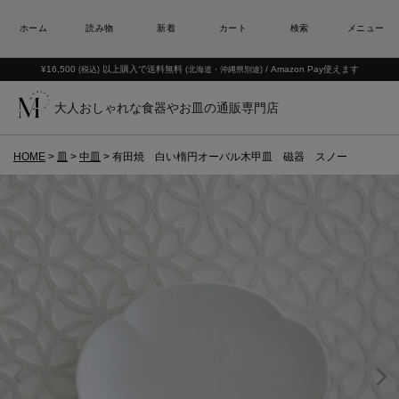
¥16,500
以上購入で送料無料
/ Amazon Pay使えます
(税込)
(北海道・沖縄県別途)
大人おしゃれな食器やお皿の通販専門店
HOME
皿
中皿
有田焼 白い楕円オーバル木甲皿 磁器 スノー