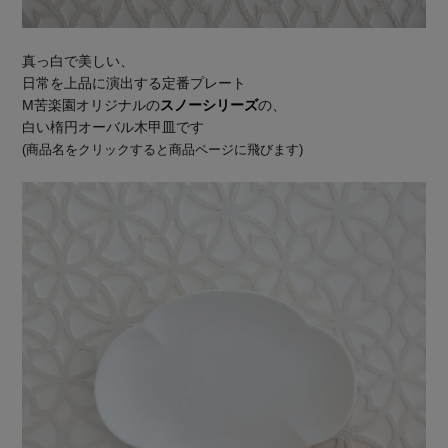
真っ白で美しい、
日常を上品に演出する定番プレート
M苦楽園オリジナルの
スノーシリーズ
の、
白い楕円オーバル木甲皿です
(商品名をクリックすると商品ページに飛びます)