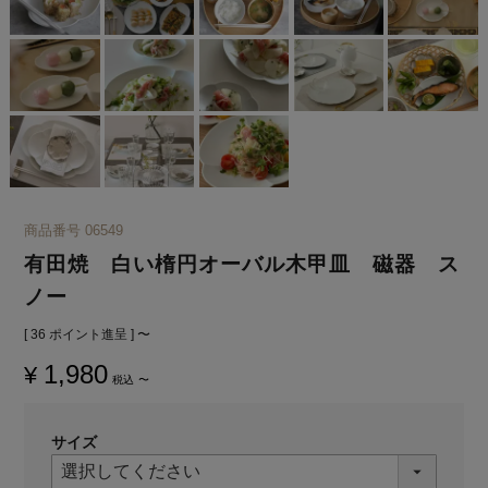
商品番号
06549
有田焼 白い楕円オーバル木甲皿 磁器 ス
ノー
[
36
ポイント進呈 ]
〜
1,980
¥
税込
〜
サイズ