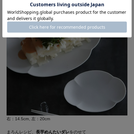
右：14.5cm, 左：20cm
まろんレシピ、
長芋めんたいダレ
をのせて