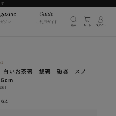
ます
gazine
Guide
ガジン
ご利用ガイド
検索
カート
ログイン
71
 白いお茶碗 飯碗 磁器 スノ
.5cm
呈 ]
税込