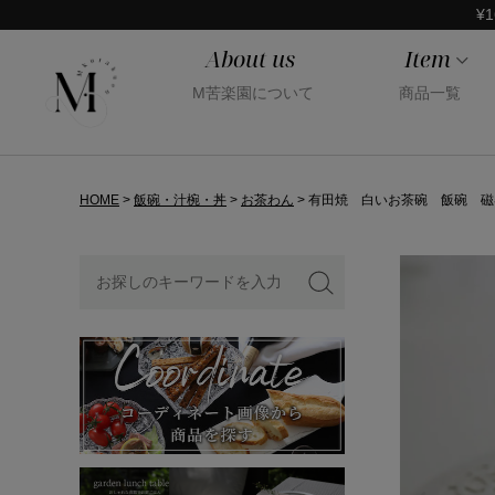
¥1
About us
Item
M苦楽園について
商品一覧
HOME
飯碗・汁椀・丼
お茶わん
有田焼 白いお茶碗 飯碗 磁器