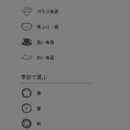
ガラス食器
丼ぶり・碗
黒い食器
白い食器
季節で選ぶ
春
夏
秋