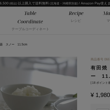
6,500
以上購入で送料無料
/ Amazon Pay使え
(税込)
(北海道・沖縄県別途)
Table
Recipe
Ma
Coordinate
レシピ
マ
テーブルコーディネート
 スノー 11.5cm
商品番号
066
有田焼
ー 11
[
18
ポイント進
¥
1,980