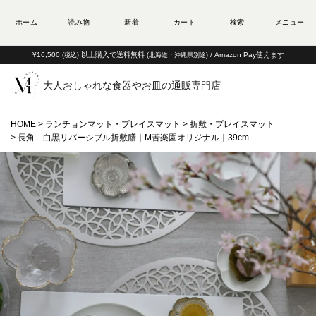
¥16,500
以上購入で送料無料
/ Amazon Pay使えます
(税込)
(北海道・沖縄県別途)
大人おしゃれな食器やお皿の通販専門店
HOME
ランチョンマット・プレイスマット
折敷・プレイスマット
長角 白黒リバーシブル折敷膳｜M苦楽園オリジナル｜39cm