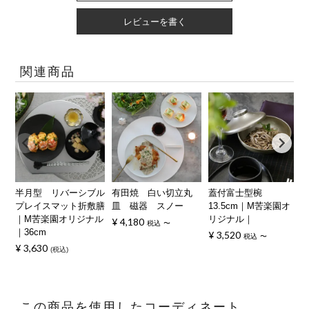
レビューを書く
関連商品
半月型 リバーシブル
有田焼 白い切立丸
蓋付富士型椀
プレイスマット折敷膳
皿 磁器 スノー
13.5cm｜M苦楽園オ
｜M苦楽園オリジナル
リジナル｜
¥
4,180
税込
〜
｜36cm
¥
3,520
税込
〜
¥
3,630
税込
この商品を使用したコーディネート