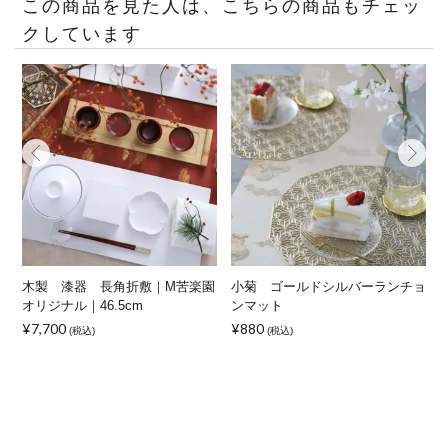
この商品を見た人は、こちらの商品もチェッ
クしています
木製 漆器 長角折敷｜M苦楽園
小菊 ゴールドシルバーランチョ
折
オリジナル｜46.5cm
ンマット
¥7,700
¥880
¥
(税込)
(税込)