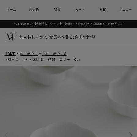
¥16,500
以上購入で送料無料
/ Amazon Pay使えます
(税込)
(北海道・沖縄県別途)
大人おしゃれな食器やお皿の通販専門店
HOME
鉢・ボウル
小鉢・ボウルS
有田焼 白い豆梅小鉢 磁器 スノー 8cm