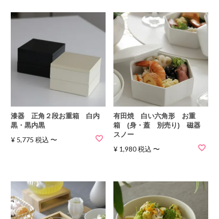
漆器 正角２段お重箱 白内
有田焼 白い六角形 お重
黒・黒内黒
箱 (身・蓋 別売り) 磁器
スノー
¥
5,775
税込
〜
¥
1,980
税込
〜