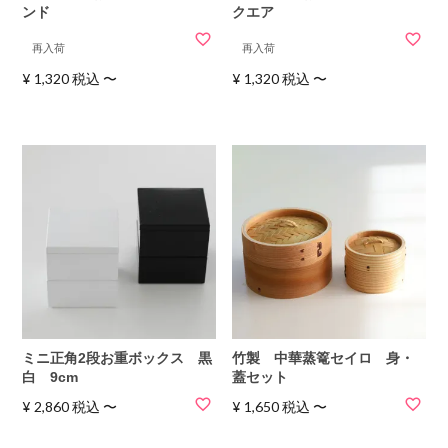
ンド
クエア
再入荷
再入荷
¥
1,320
税込
〜
¥
1,320
税込
〜
ミニ正角2段お重ボックス 黒
竹製 中華蒸篭セイロ 身・
白 9cm
蓋セット
¥
2,860
税込
〜
¥
1,650
税込
〜