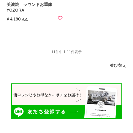
美濃焼 ラウンドお重鉢
YOZORA
¥
4,180
税込
11
件中
1
-
11
件表示
並び替え