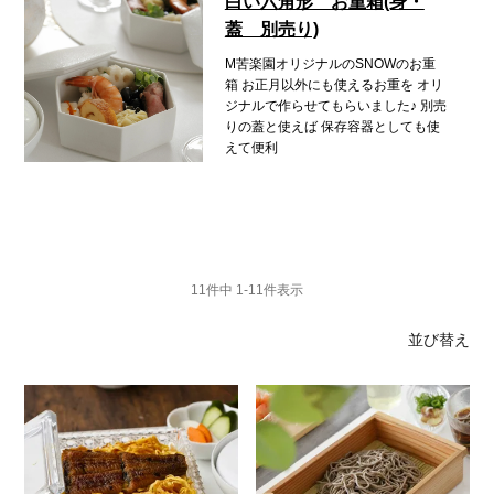
白い六角形 お重箱(身・
蓋 別売り)
M苦楽園オリジナルのSNOWのお重
箱
お正月以外にも使えるお重を
オリ
ジナルで作らせてもらいました♪
別売
りの蓋と使えば
保存容器としても使
えて便利
11
件中
1
-
11
件表示
並び替え