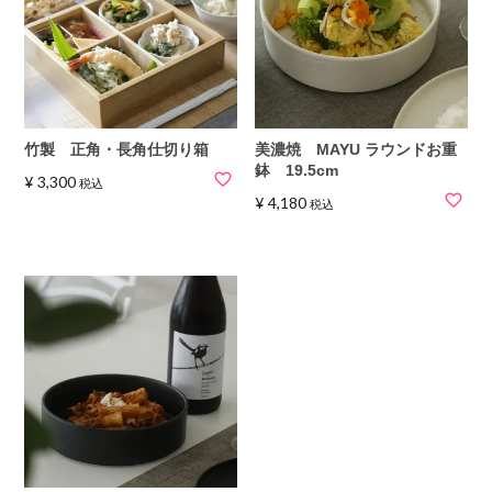
竹製 正角・長角仕切り箱
美濃焼 MAYU ラウンドお重
鉢 19.5cm
¥
3,300
税込
¥
4,180
税込