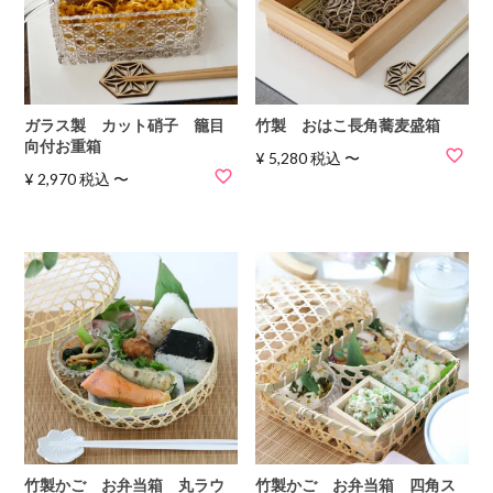
ガラス製 カット硝子 籠目
竹製 おはこ長角蕎麦盛箱
向付お重箱
¥
5,280
税込
〜
¥
2,970
税込
〜
竹製かご お弁当箱 丸ラウ
竹製かご お弁当箱 四角ス