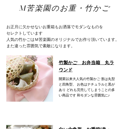
M苦楽園のお重・竹かご
お正月に欠かせないお重箱もお洒落でモダンなものを
セレクトしています
人気の竹かごはＭ苦楽園のオリジナルでお作り頂いています。
また違った雰囲気で素敵になります。
竹製かご お弁当箱 丸ラ
ウンド
開業以来大人気の竹製かご
形は丸型
と四角型、
お色はナチュラルと黒が
あり
どれも完売してしまうことの多
い商品です
和モダンな雰囲気に♪