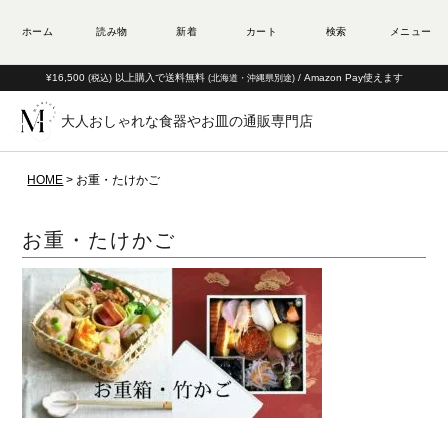
¥16,500
以上購入で送料無料
/ Amazon Pay使えます
(税込)
(北海道・沖縄県別途)
大人おしゃれな食器やお皿の通販専門店
HOME
お重・たけかご
お重・たけかご