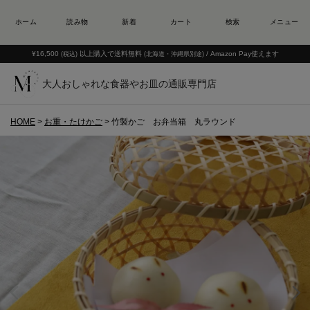
¥16,500
以上購入で送料無料
/ Amazon Pay使えます
(税込)
(北海道・沖縄県別途)
大人おしゃれな食器やお皿の通販専門店
HOME
お重・たけかご
竹製かご お弁当箱 丸ラウンド