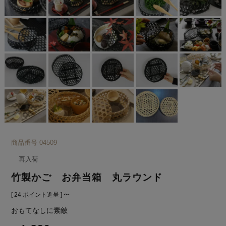
商品番号
04509
再入荷
竹製かご お弁当箱 丸ラウンド
[
24
ポイント進呈 ]
〜
おもてなしに素敵