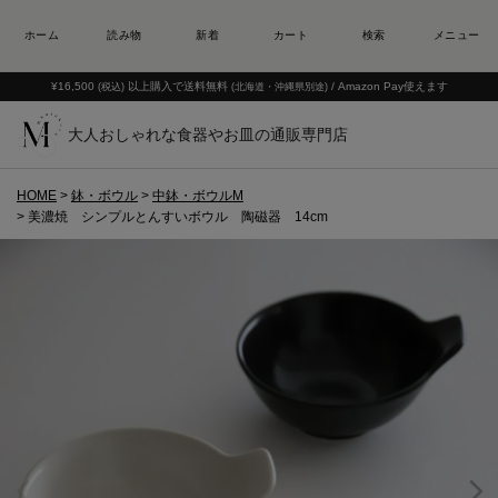
¥16,500
以上購入で送料無料
/ Amazon Pay使えます
(税込)
(北海道・沖縄県別途)
大人おしゃれな食器やお皿の通販専門店
HOME
鉢・ボウル
中鉢・ボウルM
美濃焼 シンプルとんすいボウル 陶磁器 14cm