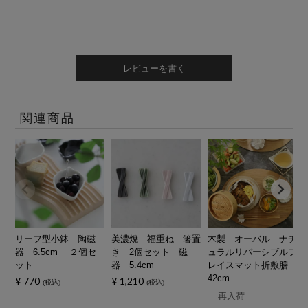
レビューを書く
関連商品
リーフ型小鉢 陶磁
美濃焼 福重ね 箸置
木製 オーバル ナチ
器 6.5cm ２個セ
き 2個セット 磁
ュラルリバーシブルプ
ット
器 5.4cm
レイスマット折敷膳
42cm
¥
770
¥
1,210
税込
税込
再入荷