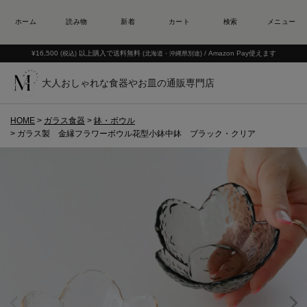
¥16,500
以上購入で送料無料
/ Amazon Pay使えます
(税込)
(北海道・沖縄県別途)
大人おしゃれな食器やお皿の通販専門店
HOME
ガラス食器
鉢・ボウル
ガラス製 金縁フラワーボウル花型小鉢中鉢 ブラック・クリア