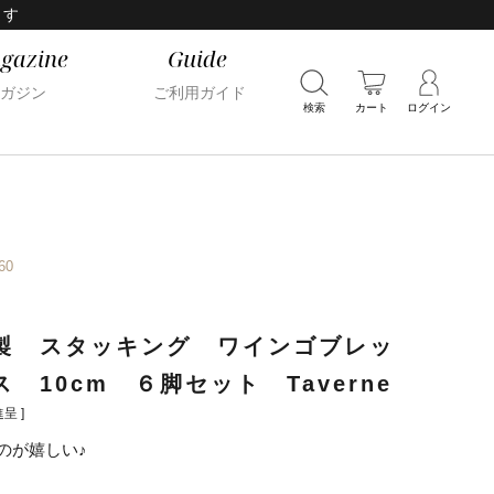
ます
gazine
Guide
ガジン
ご利用ガイド
検索
カート
ログイン
60
製 スタッキング ワインゴブレッ
 10cm ６脚セット Taverne
呈 ]
のが嬉しい♪