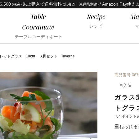
6,500
以上購入で送料無料
/ Amazon Pay使え
(税込)
(北海道・沖縄県別途)
Table
Recipe
Ma
Coordinate
レシピ
マ
テーブルコーディネート
トグラス 10cm ６脚セット Taverne
商品番号
067
再入荷
ガラス
トグラス
[
84
ポイント進
重ねられる