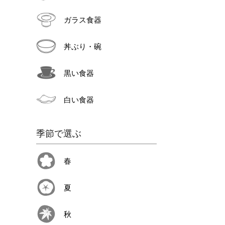
ガラス食器
丼ぶり・碗
黒い食器
白い食器
季節で選ぶ
春
夏
秋