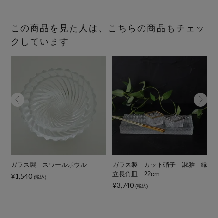
この商品を見た人は、こちらの商品もチェッ
クしています
ガラス製 スワールボウル
ガラス製 カット硝子 淑雅 縁
立長角皿 22cm
¥1,540
¥
(税込)
¥3,740
(税込)