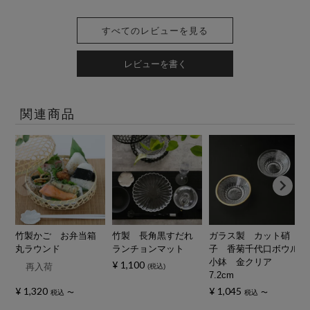
すべてのレビューを見る
レビューを書く
関連商品
竹製かご お弁当箱
竹製 長角黒すだれ
ガラス製 カット硝
丸ラウンド
ランチョンマット
子 香菊千代口ボウル
小鉢 金クリア
¥
1,100
再入荷
税込
7.2cm
¥
1,320
¥
1,045
税込
〜
税込
〜