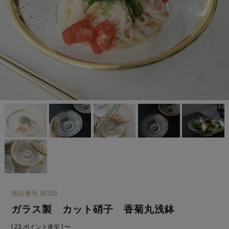
商品番号
06101
ガラス製 カット硝子 香菊丸浅鉢
[
23
ポイント進呈 ]
〜