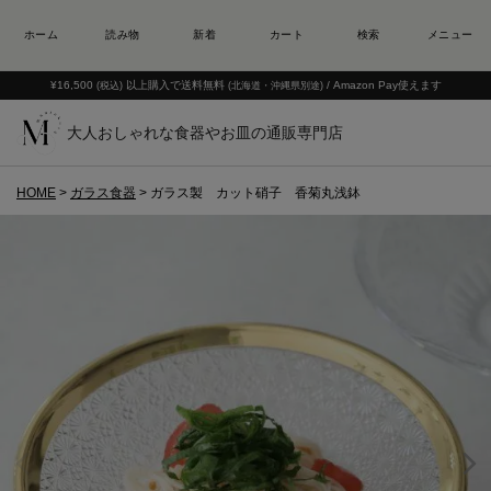
¥16,500
以上購入で送料無料
/ Amazon Pay使えます
(税込)
(北海道・沖縄県別途)
大人おしゃれな食器やお皿の通販専門店
HOME
ガラス食器
ガラス製 カット硝子 香菊丸浅鉢