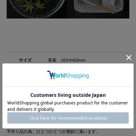
サイズ
香菊 163×H43mm
素材
ガラス 電子レンジ✕ 食洗器✕
返品・交換についての注意事項
手作り品の為、ひとつひとつが微妙に違います。