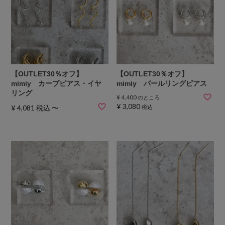
【OUTLET30％オフ】
【OUTLET30％オフ】
mimiy カーブピアス・イヤ
mimiy パールリングピアス
リング
¥
4,400
のところ
¥
3,080
¥
4,081
税込
〜
税込