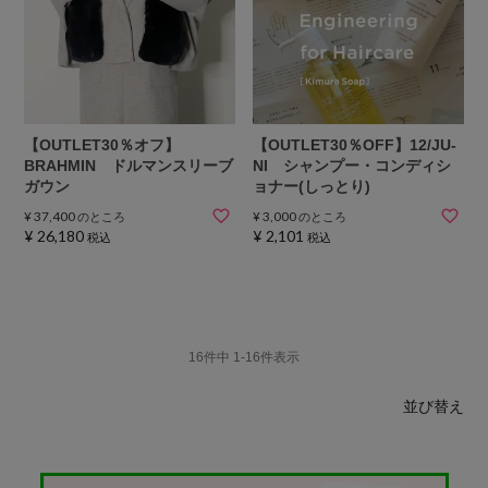
【OUTLET30％オフ】
【OUTLET30％OFF】12/JU-
BRAHMIN ドルマンスリーブ
NI シャンプー・コンディシ
ガウン
ョナー(しっとり)
¥
37,400
¥
3,000
のところ
のところ
¥
26,180
¥
2,101
税込
税込
16
件中
1
-
16
件表示
並び替え