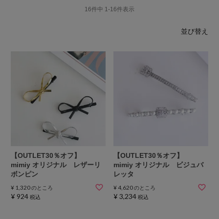
16
件中
1
-
16
件表示
並び替え
【OUTLET30％オフ】
【OUTLET30％オフ】
mimiy オリジナル レザーリ
mimiy オリジナル ビジュバ
ボンピン
レッタ
¥
1,320
¥
4,620
のところ
のところ
¥
924
¥
3,234
税込
税込