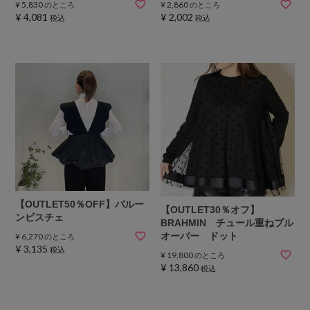
¥
5,830
¥
2,860
のところ
のところ
¥
4,081
¥
2,002
税込
税込
【OUTLET50％OFF】バルー
【OUTLET30％オフ】
ンビスチェ
BRAHMIN チュール重ねプル
オーバー ドット
¥
6,270
のところ
¥
3,135
税込
¥
19,800
のところ
¥
13,860
税込