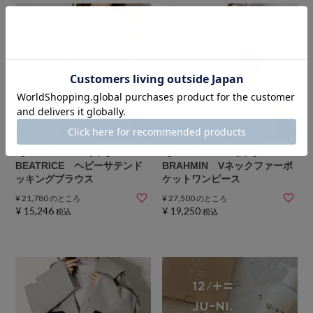
【OUTLET30％オフ】
【OUTLET30％オフ】
BEATRICE ヘビーサテンド
BRAHMIN Vネックファーポ
ッキングブラウス
ケットワンピース
¥
21,780
¥
27,500
のところ
のところ
¥
15,246
¥
19,250
税込
税込