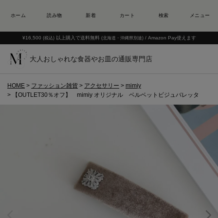
¥16,500
以上購入で送料無料
/ Amazon Pay使えます
(税込)
(北海道・沖縄県別途)
大人おしゃれな食器やお皿の通販専門店
HOME
ファッション雑貨
アクセサリー
mimiy
【OUTLET30％オフ】 mimiy オリジナル ベルベットビジュバレッタ