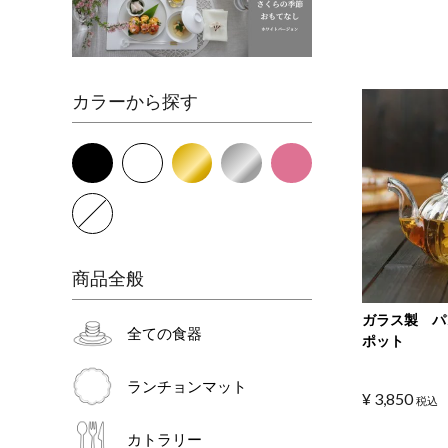
カラーから探す
商品全般
ガラス製 パ
全ての食器
ポット
ランチョンマット
¥
3,850
税込
カトラリー