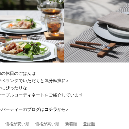
節の休日のごはんは
やベランダでいただくと気分転換に♪
チにぴったりな
テーブルコーディネートをご紹介しています
ンパーティーのブログは
コチラ
から♪
価格が安い順
価格が高い順
新着順
登録順