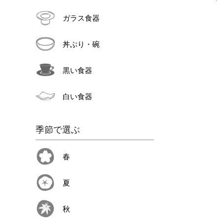
ガラス食器
丼ぶり・碗
黒い食器
白い食器
季節で選ぶ
春
夏
秋