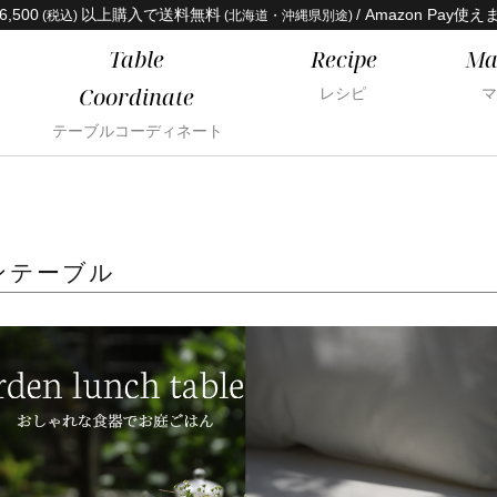
6,500
以上購入で送料無料
/ Amazon Pay使え
(税込)
(北海道・沖縄県別途)
Table
Recipe
Ma
Coordinate
レシピ
マ
テーブルコーディネート
ンテーブル