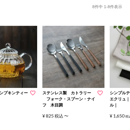
8
件中
1
-
8
件表示
ンプキンティー
ステンレス製 カトラリー
シンプル
フォーク・スプーン・ナイ
エクリュ｜
フ 木目調
ル｜
¥
825
¥
1,650
税込
〜
税