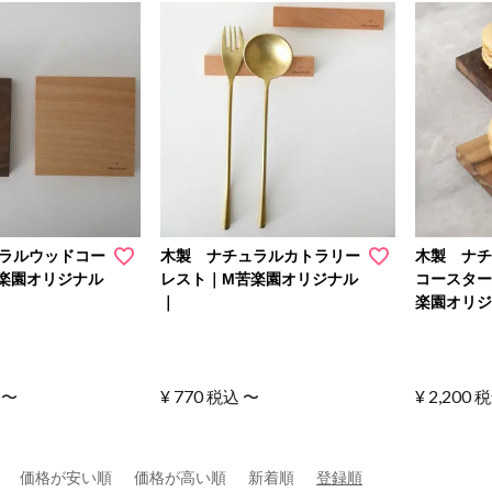
ラルウッドコー
木製 ナチュラルカトラリー
木製 ナ
楽園オリジナル
レスト｜M苦楽園オリジナル
コースター
｜
楽園オリジ
¥
770
¥
2,200
〜
税込
〜
税
価格が安い順
価格が高い順
新着順
登録順