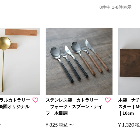
8
件中
1
-
8
件表示
ラルカトラリー
ステンレス製 カトラリー
木製 ナ
楽園オリジナル
フォーク・スプーン・ナイ
スター｜M
フ 木目調
｜10cm
¥
825
¥
1,320
〜
税込
〜
税