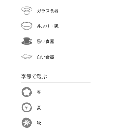
ガラス食器
丼ぶり・碗
黒い食器
白い食器
季節で選ぶ
春
夏
秋