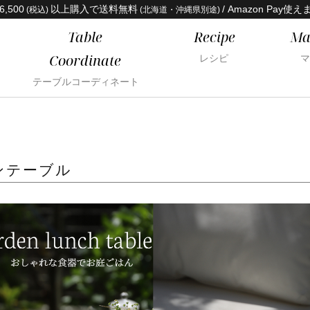
6,500
以上購入で送料無料
/ Amazon Pay使え
(税込)
(北海道・沖縄県別途)
Table
Recipe
Ma
Coordinate
レシピ
マ
テーブルコーディネート
ンテーブル