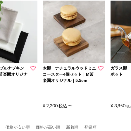
ーブルナプキン
木製 ナチュラルウッドミニ
ガラス製
苦楽園オリジナ
コースター4個セット｜M苦
ポット
楽園オリジナル｜5.5cm
¥
2,200
¥
3,850
税込
〜
税
価格が安い順
価格が高い順
新着順
登録順