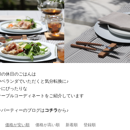
節の休日のごはんは
やベランダでいただくと気分転換に♪
チにぴったりな
テーブルコーディネートをご紹介しています
ンパーティーのブログは
コチラ
から♪
価格が安い順
価格が高い順
新着順
登録順