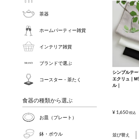
茶器
ホームパーティー雑貨
インテリア雑貨
ブランドで選ぶ
シンプルテ
エクリュ｜M
コースター・茶たく
ル｜
食器の種類から選ぶ
¥
1,650
税込
お皿（プレート）
鉢・ボウル
並び替え