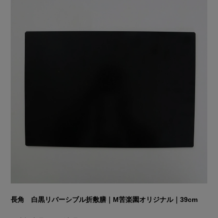
長角 白黒リバーシブル折敷膳｜M苦楽園オリジナル｜39cm