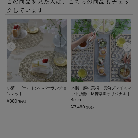
この商品を見た人は、こちらの商品もチェッ
クしています
ダ
小菊 ゴールドシルバーランチョ
木製 麻の葉柄 長角プレイスマ
ナ
ンマット
ット折敷｜M苦楽園オリジナル｜
45cm
¥880
(税込)
¥7,480
¥
(税込)