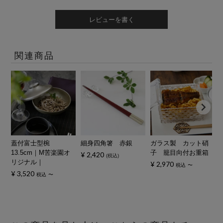
レビューを書く
関連商品
蓋付富士型椀
細身四角箸 赤銀
ガラス製 カット硝
13.5cm｜M苦楽園オ
子 籠目向付お重箱
¥
2,420
税込
リジナル｜
¥
2,970
税込
〜
¥
3,520
税込
〜