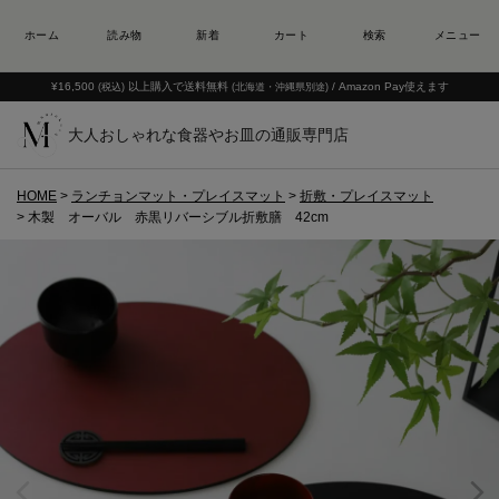
¥16,500
以上購入で送料無料
/ Amazon Pay使えます
(税込)
(北海道・沖縄県別途)
大人おしゃれな食器やお皿の通販専門店
HOME
ランチョンマット・プレイスマット
折敷・プレイスマット
木製 オーバル 赤黒リバーシブル折敷膳 42cm