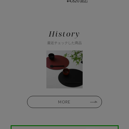
¥4,620
¥
(税込)
History
最近チェックした商品
MORE