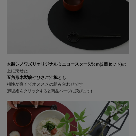
木製シノワズリオリジナルミニコースター5.5cm(2個セット)
の
上に乗せた
五角形木製箸
や
ひさご汁椀
とも
相性が良くてオススメの組み合わせです
(商品名をクリックすると商品ページに飛びます)