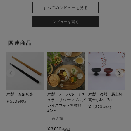
すべてのレビューを見る
レビューを書く
関連商品
木製 五角形箸
木製 オーバル ナチ
木製 漆器 馬上杯
ュラルリバーシブルプ
高台小鉢 7cm
¥
550
税込
レイスマット折敷膳
¥
1,320
税込
42cm
再入荷
¥
3,850
税込