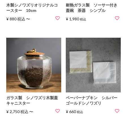
木製シノワズリオリジナルコ
耐熱ガラス製 ソーサー付き
ースター 10cm
蓋碗 茶器 シンプル
¥
880
税込
〜
¥
1,980
税込
ガラス製 シノワズリ木製蓋
ペーパーナプキン シルバー
キャニスター
ゴールドシノワズリ
¥
2,750
税込
〜
¥
660
税込