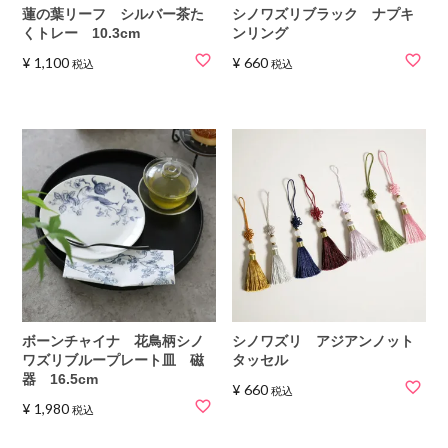
蓮の葉リーフ シルバー茶た
シノワズリブラック ナプキ
くトレー 10.3cm
ンリング
¥
1,100
¥
660
税込
税込
ボーンチャイナ 花鳥柄シノ
シノワズリ アジアンノット
ワズリブループレート皿 磁
タッセル
器 16.5cm
¥
660
税込
¥
1,980
税込