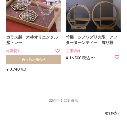
ガラス製 木枠オリエンタル
竹製 シノワズリ丸型 アフ
盆トレー
ターヌーンティー 飾り棚
在庫切れ
在庫切れ
¥
16,500
税込
〜
再入荷お知らせ
¥
3,740
税込
22
件中
1
-
22
件表示
並び替え