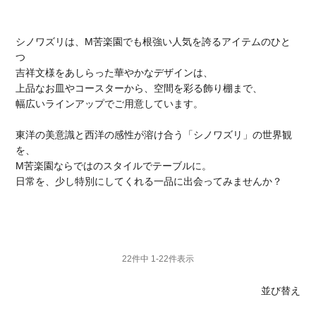
シノワズリは、M苦楽園でも根強い人気を誇るアイテムのひと
つ
吉祥文様をあしらった華やかなデザインは、
上品なお皿やコースターから、空間を彩る飾り棚まで、
幅広いラインアップでご用意しています。
東洋の美意識と西洋の感性が溶け合う「シノワズリ」の世界観
を、
M苦楽園ならではのスタイルでテーブルに。
日常を、少し特別にしてくれる一品に出会ってみませんか？
22
件中
1
-
22
件表示
並び替え