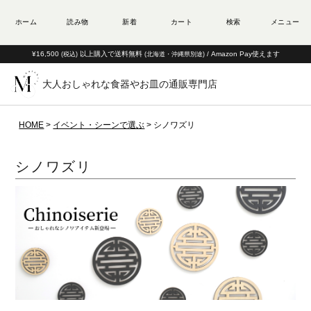
¥16,500
以上購入で送料無料
/ Amazon Pay使えます
(税込)
(北海道・沖縄県別途)
大人おしゃれな食器やお皿の通販専門店
HOME
イベント・シーンで選ぶ
シノワズリ
シノワズリ