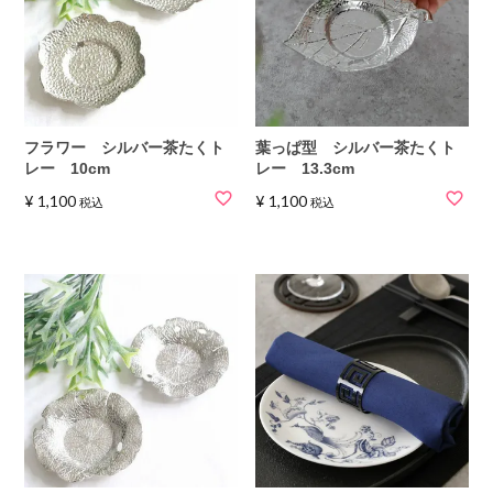
フラワー シルバー茶たくト
葉っぱ型 シルバー茶たくト
レー 10cm
レー 13.3cm
¥
1,100
¥
1,100
税込
税込