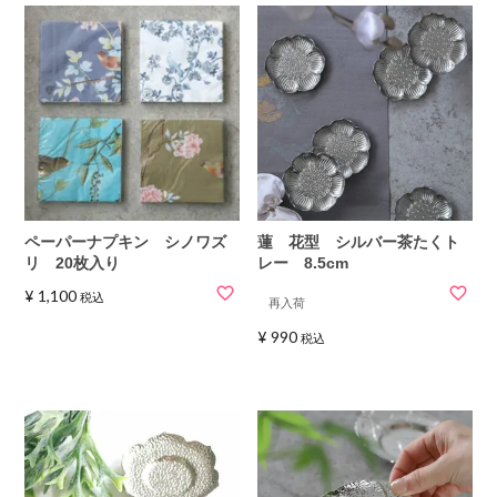
ペーパーナプキン シノワズ
蓮 花型 シルバー茶たくト
リ 20枚入り
レー 8.5cm
¥
1,100
税込
再入荷
¥
990
税込