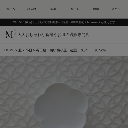
¥16,500
以上購入で送料無料
/ Amazon Pay使えます
(税込)
(北海道・沖縄県別途)
大人おしゃれな食器やお皿の通販専門店
HOME
皿
小皿
有田焼 白い梅小皿 磁器 スノー 10.5cm