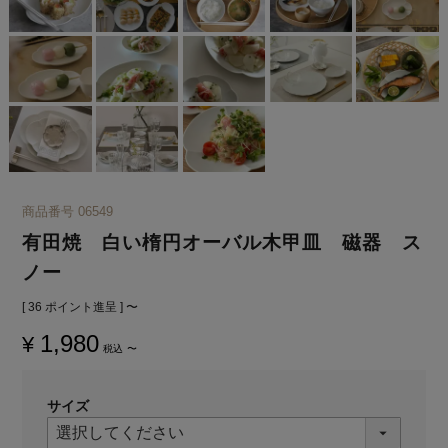
商品番号
06549
有田焼 白い楕円オーバル木甲皿 磁器 ス
ノー
[
36
ポイント進呈 ]
〜
1,980
¥
税込
〜
サイズ