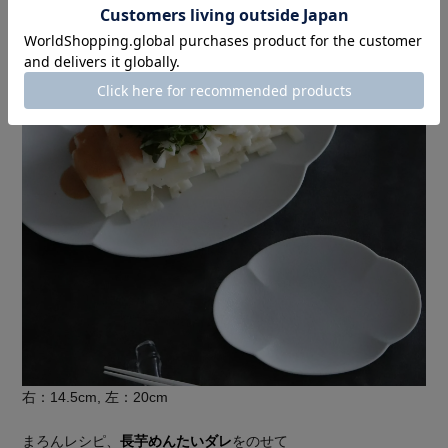
右：14.5cm, 左：20cm
まろんレシピ、
長芋めんたいダレ
をのせて