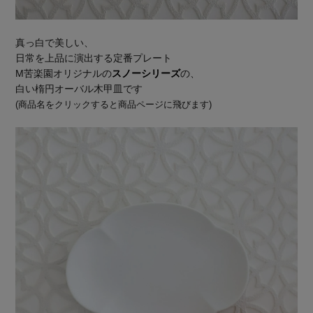
真っ白で美しい、
日常を上品に演出する定番プレート
M苦楽園オリジナルの
スノーシリーズ
の、
白い楕円オーバル木甲皿です
(商品名をクリックすると商品ページに飛びます)