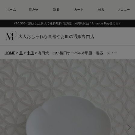
¥16,500
以上購入で送料無料
/ Amazon Pay使えます
(税込)
(北海道・沖縄県別途)
大人おしゃれな食器やお皿の通販専門店
HOME
皿
中皿
有田焼 白い楕円オーバル木甲皿 磁器 スノー