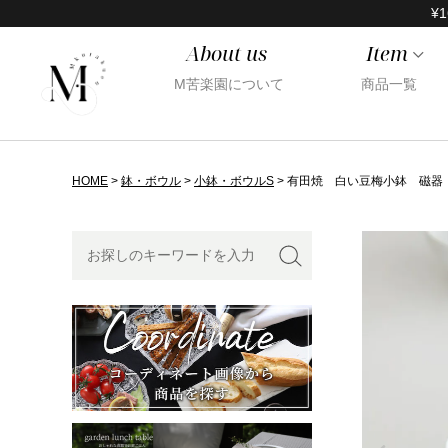
¥1
About us
Item
M苦楽園について
商品一覧
HOME
鉢・ボウル
小鉢・ボウルS
有田焼 白い豆梅小鉢 磁器 