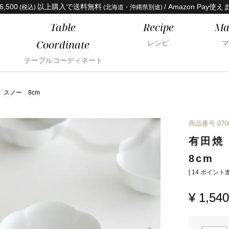
6,500
以上購入で送料無料
/ Amazon Pay使え
(税込)
(北海道・沖縄県別途)
Table
Recipe
Ma
Coordinate
レシピ
マ
テーブルコーディネート
スノー 8cm
商品番号
070
有田焼
8cm
[
14
ポイント進
¥
1,540