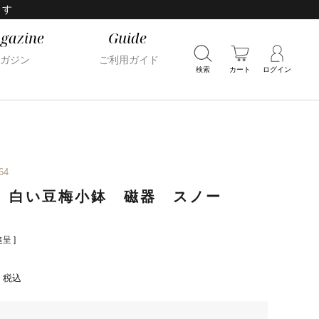
ます
gazine
Guide
ガジン
ご利用ガイド
検索
カート
ログイン
64
 白い豆梅小鉢 磁器 スノー
呈 ]
税込