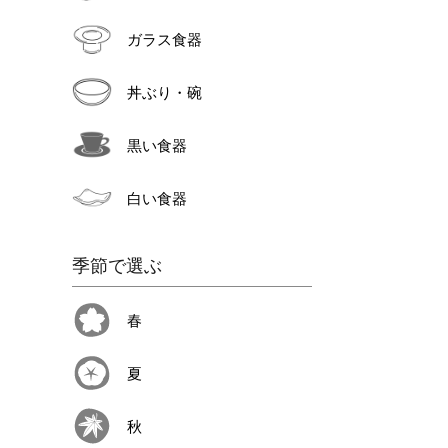
ガラス食器
丼ぶり・碗
黒い食器
白い食器
季節で選ぶ
春
夏
秋