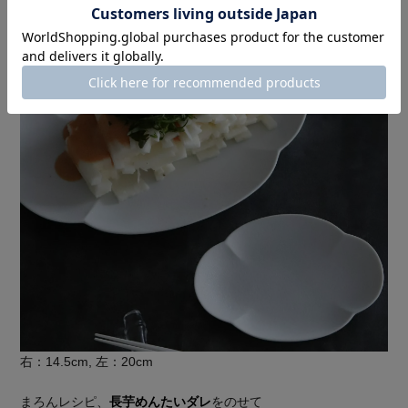
右：14.5cm, 左：20cm
まろんレシピ、
長芋めんたいダレ
をのせて