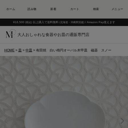
¥16,500
以上購入で送料無料
/ Amazon Pay使えます
(税込)
(北海道・沖縄県別途)
大人おしゃれな食器やお皿の通販専門店
HOME
皿
中皿
有田焼 白い楕円オーバル木甲皿 磁器 スノー