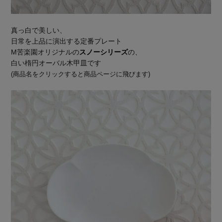
真っ白で美しい、
日常を上品に演出する定番プレート
M苦楽園オリジナルの
スノーシリーズ
の、
白い楕円オーバル木甲皿です
(商品名をクリックすると商品ページに飛びます)